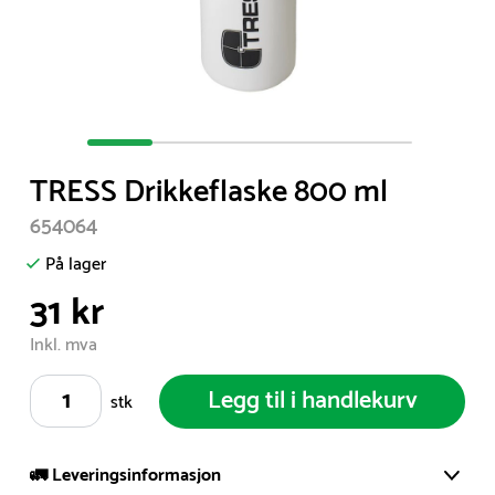
Item
1
TRESS Drikkeflaske 800 ml
of
5
654064
På lager
31 kr
Inkl. mva
Legg til i handlekurv
stk
🚛 Leveringsinformasjon