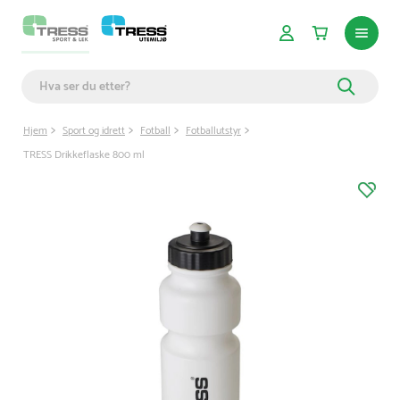
Hjem
Sport og idrett
Fotball
Fotballutstyr
TRESS Drikkeflaske 800 ml