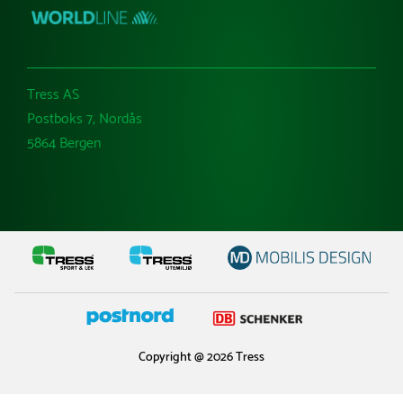
Tress AS
Postboks 7, Nordås
5864 Bergen
Copyright @ 2026 Tress