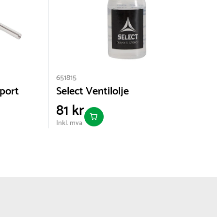
651815
6
sport
Select Ventilolje
B
81 kr
Inkl. mva
I