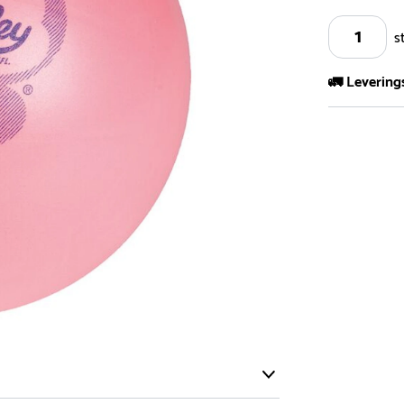
s
🚛 Levering
Vi har et st
kvadratmeter
- Leveringsti
- Leveringsti
kundeservice 
- I tilfeller 
post eller t