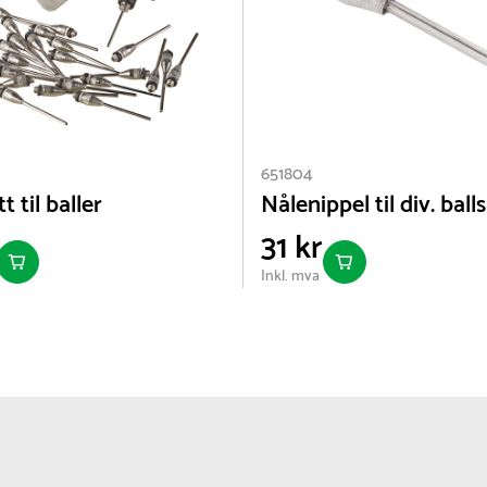
651804
t til baller
Nålenippel til div. ball
31 kr
Inkl. mva