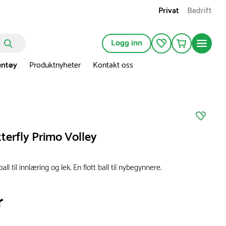
Privat
Bedrift
Logg inn
entøy
Produktnyheter
Kontakt oss
tterfly Primo Volley
ball til innlæring og lek. En flott ball til nybegynnere.
r