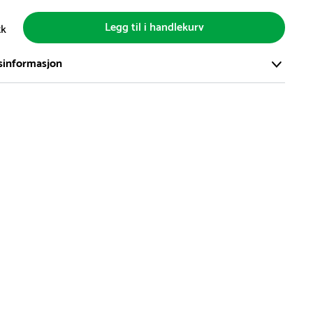
Legg til i handlekurv
tk
sinformasjon
ort og effektivt lager i Skanderborg, Danmark - på ca. 6000
, med mer enn 5000 produkter klare for levering.
d på lagerførte varer er normalt 5-7 virkedager.
d på spesialvarer og bestillingsvarer vil variere. Kontakt gjerne
for å få oppgitt forventet leveringstid.
hvor en vare er i rest, vil vår kundeservice kontakte deg via e-
elefon, med informasjon om forventet leveringstid.