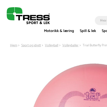
Motorikk & læring
Spill & lek
Spo
Hjem
Sport og idrett
Volleyball
Volleyballer
Trial Butterfly Pr