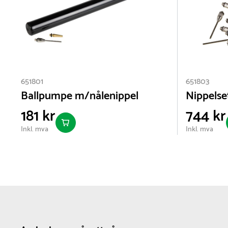
651801
651803
Ballpumpe m/nålenippel
Nippelset
181 kr
744 kr
Inkl. mva
Inkl. mva