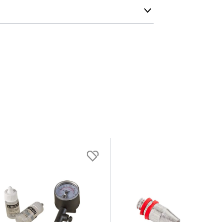
r
Farge
4 cm
Rosa
.4 cm