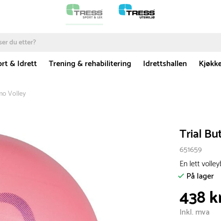
rt & Idrett
Trening & rehabilitering
Idrettshallen
Kjøkk
imo Volley
Trial Bu
651659
En lett volley
På lager
438 k
Inkl. mva