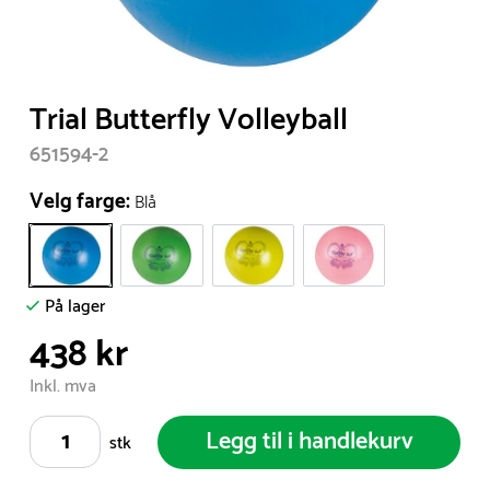
Item
Trial Butterfly Volleyball
1
651594-2
of
1
Velg farge:
Blå
På lager
438 kr
Inkl. mva
Legg til i handlekurv
stk