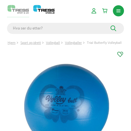
Hjem
Sport og idrett
Volleyball
Volleyballer
Trial Butterfly Volleyball