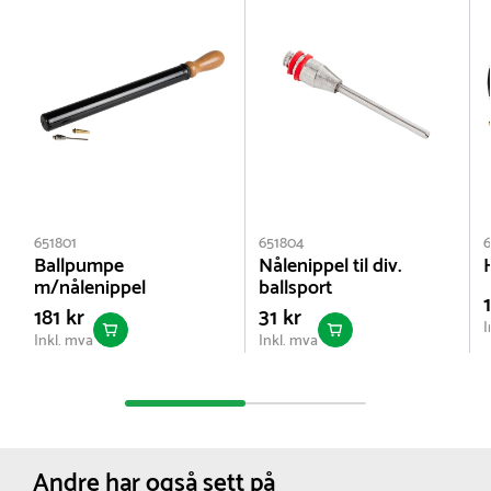
651801
651804
6
Ballpumpe
Nålenippel til div.
m/nålenippel
ballsport
181 kr
31 kr
I
Inkl. mva
Inkl. mva
Andre har også sett på