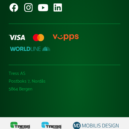
Kataloger
Varemerker
Tress AS
Postboks 7, Nordås
5864 Bergen