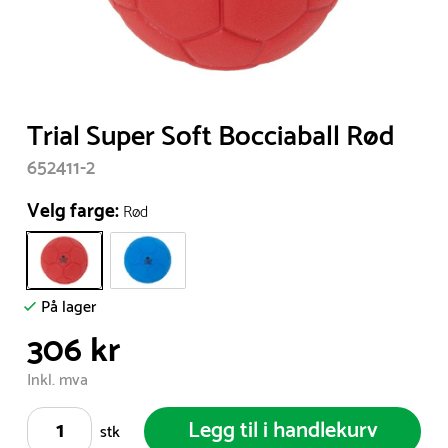
Item
Trial Super Soft Bocciaball Rød
1
652411-2
of
1
Velg farge:
Rød
På lager
306 kr
Inkl. mva
Legg til i handlekurv
stk