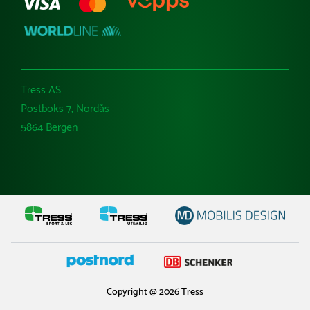
Tress AS
Postboks 7, Nordås
5864 Bergen
Copyright @ 2026 Tress