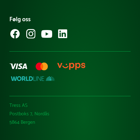
Produktnyheter
FAQ - Ofte stilte spørsmål
Referanseprosjekt
Følg oss
Guider & tips
Kataloger
Varemerker
Tress AS
Postboks 7, Nordås
5864 Bergen