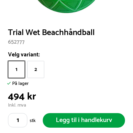
Item
Trial Wet Beachhåndball
1
652777
of
1
Velg variant:
1
2
På lager
494 kr
Inkl. mva
Legg til i handlekurv
stk