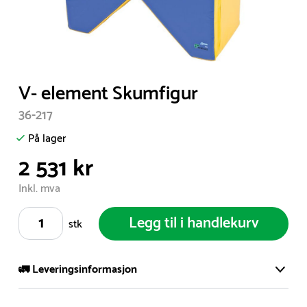
Item
V- element Skumfigur
1
36-217
of
1
På lager
2 531 kr
Inkl. mva
Legg til i handlekurv
stk
🚛 Leveringsinformasjon