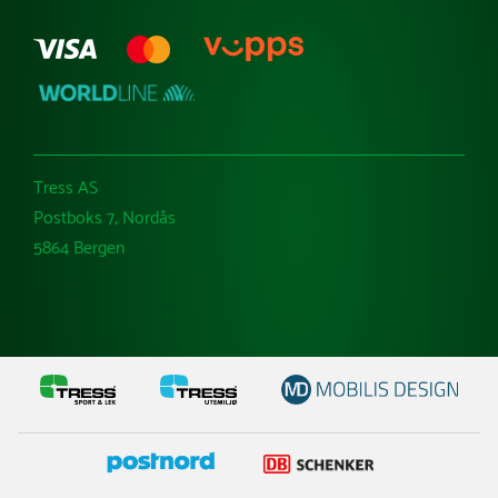
Tress AS
Postboks 7, Nordås
5864 Bergen