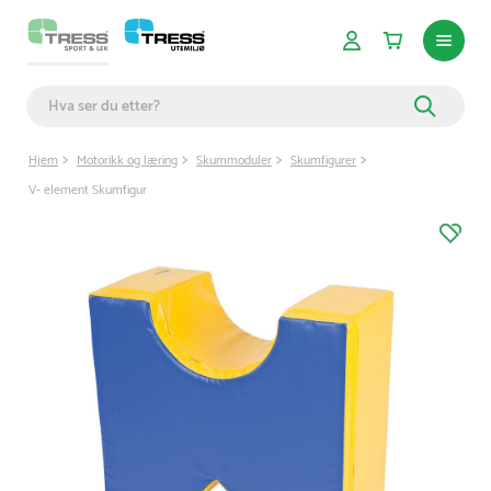
Hjem
Motorikk og læring
Skummoduler
Skumfigurer
V- element Skumfigur