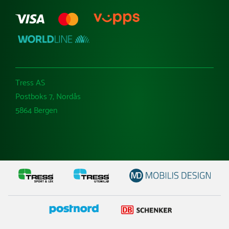
Tress AS
Postboks 7, Nordås
5864 Bergen