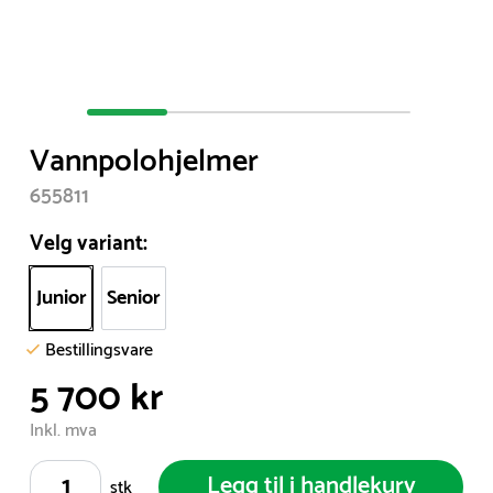
Item
1
Vannpolohjelmer
of
4
655811
Velg variant:
Junior
Senior
Bestillingsvare
5 700 kr
Inkl. mva
Legg til i handlekurv
stk