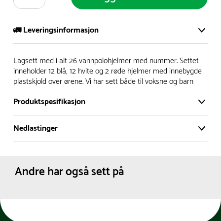
🚛 Leveringsinformasjon
Vi har et stort og effektivt lager i Skanderborg, Danmark -
Lagsett med i alt 26 vannpolohjelmer med nummer. Settet
på ca. 6000 kvadratmeter, med mer enn 5000 produkter
inneholder 12 blå, 12 hvite og 2 røde hjelmer med innebygde
plastskjold over ørene. Vi har sett både til voksne og barn
klare for levering.
Produktspesifikasjon
- Leveringstid på lagerførte varer er normalt 5-7 virkedager.
- Leveringstid på spesialvarer og bestillingsvarer vil variere.
Nedlastinger
Materiale:
Plast
Kontakt gjerne kundeservice for å få oppgitt forventet
Polyester
leveringstid.
Produktdatablad
Størrelser:
Junior
- I tilfeller hvor en vare er i rest, vil vår kundeservice
Farge:
Hvit
Andre har også sett på
kontakte deg via e-post eller telefon, med informasjon om
Rød
Blå
forventet leveringstid.
Nettovekt:
1 kg