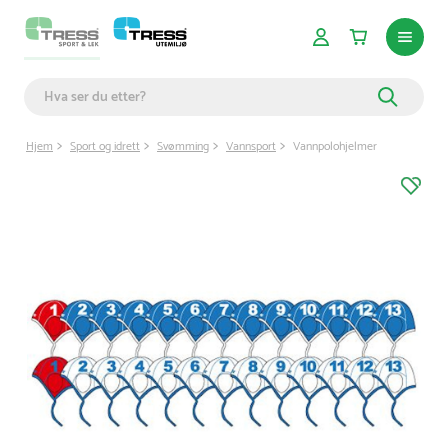
Hjem
Sport og idrett
Svømming
Vannsport
Vannpolohjelmer