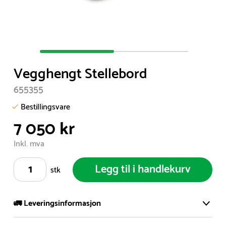
Item
1
Vegghengt Stellebord
of
2
655355
Bestillingsvare
7 050 kr
Inkl. mva
Legg til i handlekurv
stk
🚛 Leveringsinformasjon