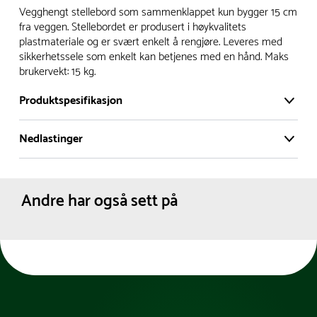
Vi har et stort og effektivt lager i Skanderborg, Danmark -
Vegghengt stellebord som sammenklappet kun bygger 15 cm
på ca. 6000 kvadratmeter, med mer enn 5000 produkter
fra veggen. Stellebordet er produsert i høykvalitets
plastmateriale og er svært enkelt å rengjøre. Leveres med
klare for levering.
sikkerhetssele som enkelt kan betjenes med en hånd. Maks
brukervekt: 15 kg.
- Leveringstid på lagerførte varer er normalt 5-7 virkedager.
- Leveringstid på spesialvarer og bestillingsvarer vil variere.
Produktspesifikasjon
Kontakt gjerne kundeservice for å få oppgitt forventet
leveringstid.
Nedlastinger
Belastning (maks kg):
15 kg
- I tilfeller hvor en vare er i rest, vil vår kundeservice
Materiale:
PE
Produktdatablad
kontakte deg via e-post eller telefon, med informasjon om
Polypropen (PP)
Dimensjoner:
Bredde :
56 cm
forventet leveringstid.
Andre har også sett på
Høyde :
56 cm
Lengde :
82 cm
Farge:
Grå
Nettovekt:
12 kg
Belastning (maks kg):
15 kg