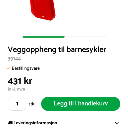
Item
1
Veggoppheng til barnesykler
of
2
39144
Bestillingsvare
431 kr
Inkl. mva
Legg til i handlekurv
stk
🚛 Leveringsinformasjon