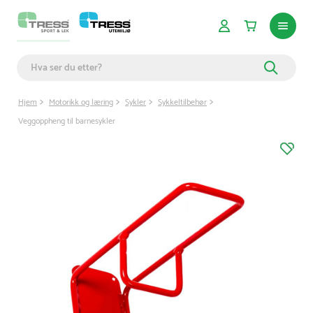
Hjem
Motorikk og læring
Sykler
Sykkeltilbehør
Veggoppheng til barnesykler