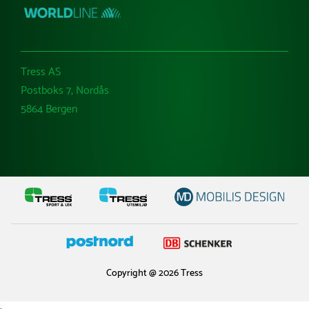
Tress AS
Postboks 7, Nordås
5864 Bergen
Copyright @ 2026 Tress