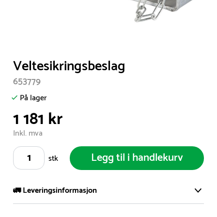
Item
Veltesikringsbeslag
1
653779
of
1
På lager
1 181 kr
Inkl. mva
Legg til i handlekurv
stk
🚛 Leveringsinformasjon