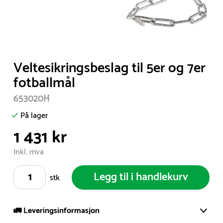
Item
Veltesikringsbeslag til 5er og 7er
1
fotballmål
of
653020H
1
På lager
1 431 kr
Inkl. mva
Legg til i handlekurv
stk
🚛 Leveringsinformasjon