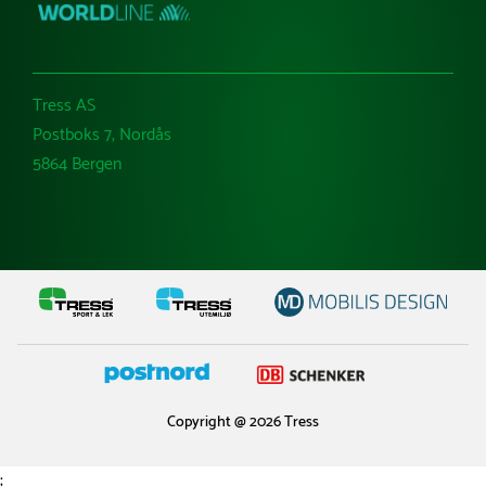
Tress AS
Postboks 7, Nordås
5864 Bergen
Copyright @ 2026 Tress
;