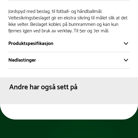
Vi har et stort og effektivt lager i Skanderborg, Danmark -
Jordspyd med beslag, til fotball- og håndballmål.
på ca. 6000 kvadratmeter, med mer enn 5000 produkter
Veltesikringsbeslaget gir en ekstra sikring til målet slik at det
ikke velter. Beslaget kobles på bunnrammen og kan kun
klare for levering.
fjernes igjen ved bruk av verktøy. Til 5er og 7er mål.
- Leveringstid på lagerførte varer er normalt 5-7 virkedager.
Produktspesifikasjon
- Leveringstid på spesialvarer og bestillingsvarer vil variere.
Kontakt gjerne kundeservice for å få oppgitt forventet
Nedlastinger
Materiale:
Galvanisert stål
leveringstid.
Dimensjoner:
Lengde :
35 cm
- I tilfeller hvor en vare er i rest, vil vår kundeservice
Produktdatablad
Nettovekt:
0.8 kg
kontakte deg via e-post eller telefon, med informasjon om
Andre har også sett på
forventet leveringstid.