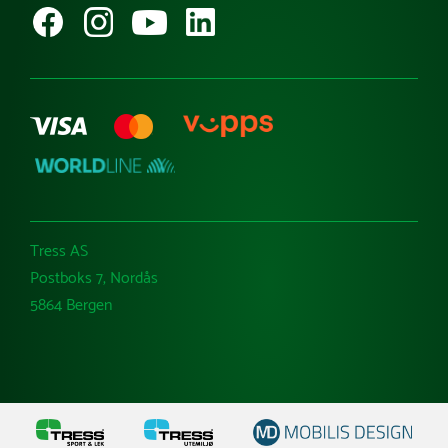
Kataloger
Varemerker
Tress AS
Postboks 7, Nordås
5864 Bergen