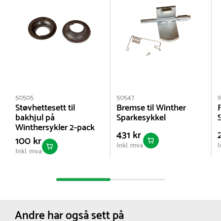
50505
50547
9
Støvhettesett til
Bremse til Winther
F
bakhjul på
Sparkesykkel
Winthersykler 2-pack
431 kr
100 kr
Inkl. mva
I
Inkl. mva
Andre har også sett på