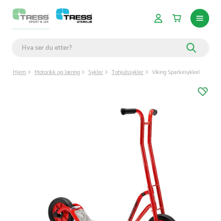
Hjem
Motorikk og læring
Sykler
Tohjulssykler
Viking Sparkesykkel