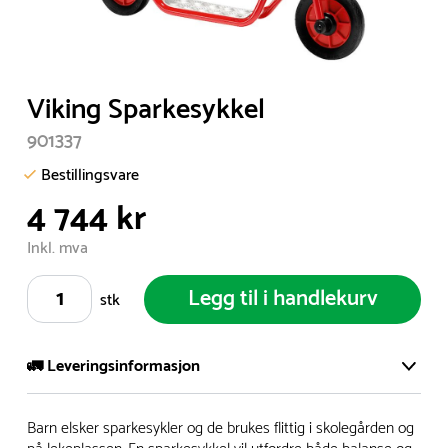
Item
Viking Sparkesykkel
1
901337
of
1
Bestillingsvare
4 744 kr
Inkl. mva
Legg til i handlekurv
stk
🚛 Leveringsinformasjon
Vi har et stort og effektivt lager i Skanderborg, Danmark -
Barn elsker sparkesykler og de brukes flittig i skolegården og