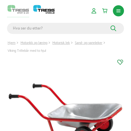
Hjem
Motorikk og læring
Motorisk lek
Sand- og vannleker
Viking Trillebår med to hjul