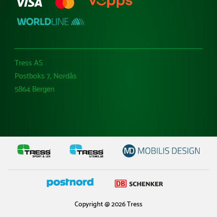
Tress AS
Postboks 7, Nordås
5864 Bergen
Copyright @ 2026 Tress