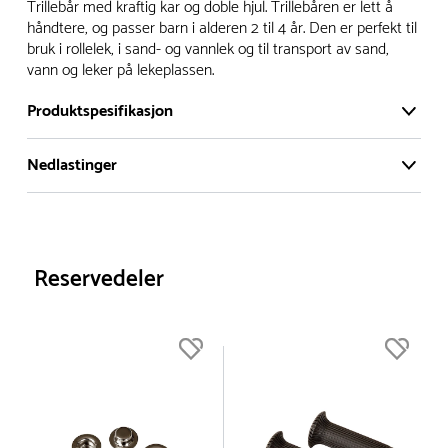
Vi har et stort og effektivt lager i Skanderborg, Danmark -
Trillebår med kraftig kar og doble hjul. Trillebåren er lett å
på ca. 6000 kvadratmeter, med mer enn 5000 produkter
håndtere, og passer barn i alderen 2 til 4 år. Den er perfekt til
bruk i rollelek, i sand- og vannlek og til transport av sand,
klare for levering.
vann og leker på lekeplassen.
- Leveringstid på lagerførte varer er normalt 5-7 virkedager.
Produktspesifikasjon
- Leveringstid på spesialvarer og bestillingsvarer vil variere.
Kontakt gjerne kundeservice for å få oppgitt forventet
Nedlastinger
Serie:
Viking
leveringstid.
Materiale:
Plast
- I tilfeller hvor en vare er i rest, vil vår kundeservice
Produktdatablad
Reservedeler
Gummi
kontakte deg via e-post eller telefon, med informasjon om
Pulverlakkert stål
Dimensjoner:
Bredde :
38 cm
forventet leveringstid.
Reservedeler
Høyde :
30 cm
Lengde :
80 cm
Anbefalt alder:
2-4 år
Farge:
Rød
Nettovekt:
4.28 kg