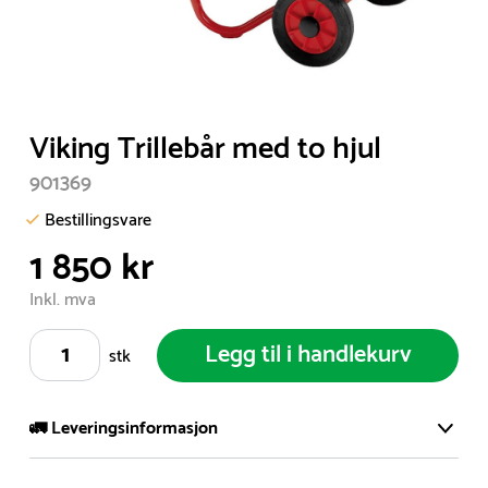
Item
Viking Trillebår med to hjul
1
901369
of
1
Bestillingsvare
1 850 kr
Inkl. mva
Legg til i handlekurv
stk
🚛 Leveringsinformasjon