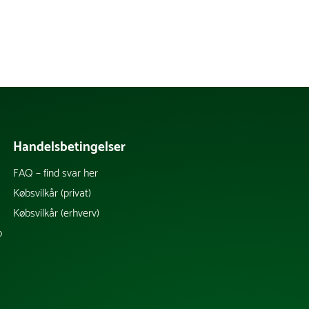
Handelsbetingelser
FAQ – find svar her
k
Købsvilkår (privat)
Købsvilkår (erhverv)
b