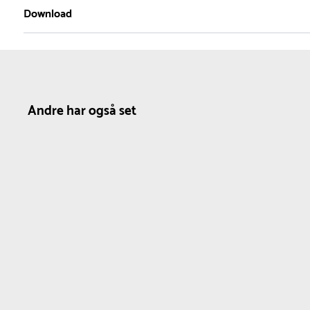
1
Download
Serie
Materiale
Farve
Viking
Plast
Rød
Produktdatablad
Gummi
Sort
Andre har også set