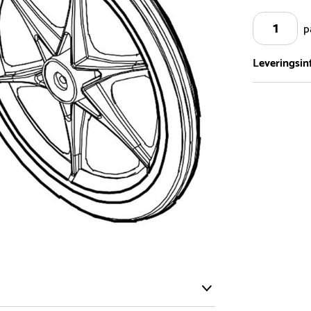
p
Leveringsin
Vi har et st
5.000 forske
- Leveringst
- Leveringsti
- I tilfælde 
telefon med 
Alle vores le
normalt blive
være længer