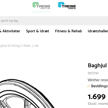
& Aktiviteter
Sport & Idræt
Fitness & Rehab
Idrætshalle
ghjul til Viking U-Rider, 2 stk.
Baghjul 
950791
Winther res
Bestilling
1.699 
Ekskl. mom