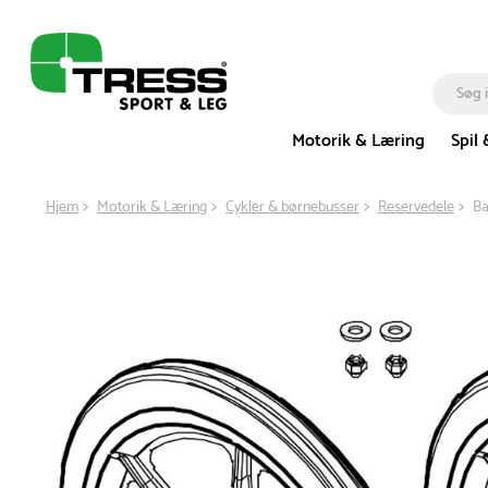
Motorik & Læring
Spil 
Hjem
Motorik & Læring
Cykler & børnebusser
Reservedele
Ba