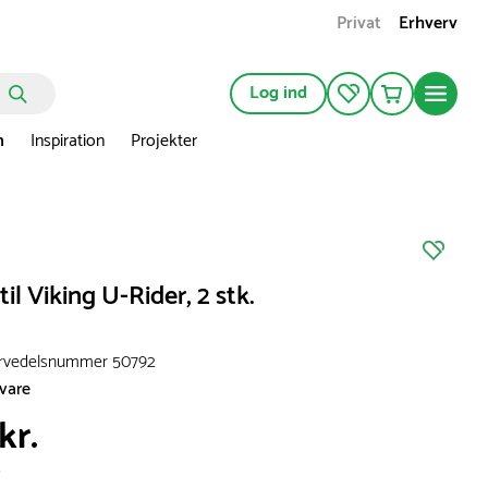
Privat
Erhverv
Log ind
n
Inspiration
Projekter
til Viking U-Rider, 2 stk.
ervedelsnummer 50792
svare
kr.
s