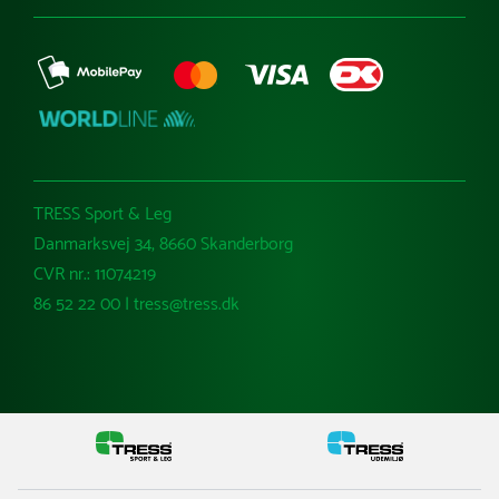
TRESS Sport & Leg
Danmarksvej 34, 8660 Skanderborg
CVR nr.: 11074219
86 52 22 00 | tress@tress.dk