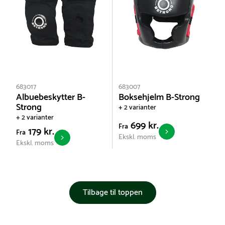
683017
683007
Albuebeskytter B-
Boksehjelm B-Strong
Strong
+ 2 varianter
+ 2 varianter
699 kr.
Fra
179 kr.
Fra
Ekskl. moms
Ekskl. moms
Tilbage til toppen