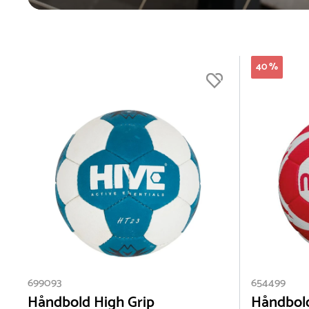
40 %
699093
654499
Håndbold High Grip
Håndbold