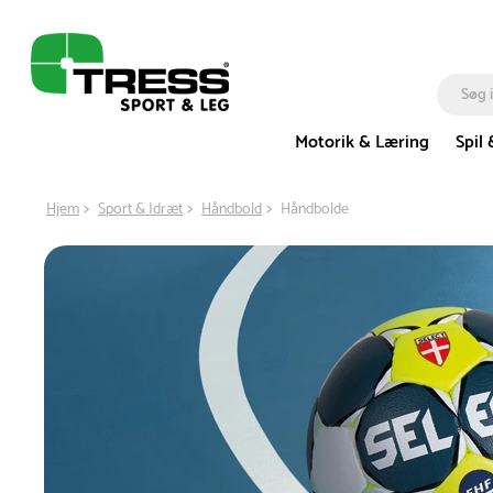
Motorik & Læring
Spil 
Hjem
Sport & Idræt
Håndbold
Håndbolde