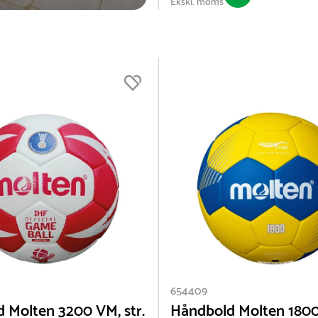
Ekskl. moms
654409
 Molten 3200 VM, str.
Håndbold Molten 180