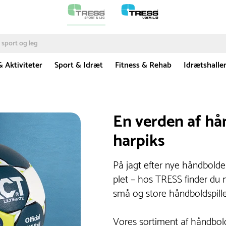
& Aktiviteter
Sport & Idræt
Fitness & Rehab
Idrætshalle
En verden af hån
harpiks
På jagt efter nye håndbolde
plet – hos TRESS finder du n
små og store håndboldspille
Vores sortiment af håndbold