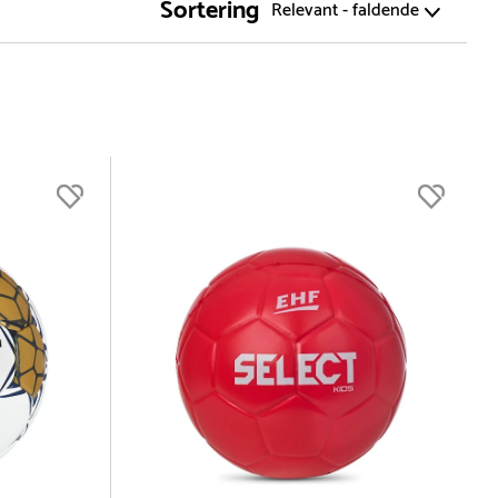
Sortering
Relevant - faldende
Diameter
0 (1)
6,4 (1)
10 (1)
13 (5)
13,3 (1)
13,5 (1)
14 (6)
15 (14)
Vis flere