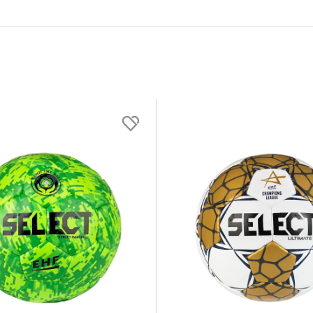
Varemærke
Kunstlæder (17)
Edge nordic (1)
Hive (3)
PVC (1)
Molten (5)
Select (10)
Skum (8)
Trial (12)
Flere filtre