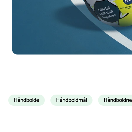
Kom godt igang med håndbold i skolen
Håndbolde
Håndboldmål
Håndboldne
Håndbold er en dynamisk holdsport, som kræver bå
kommunikation – en fantastisk måde for eleverne a
Kom godt i gang med håndbold i skolen med vores 