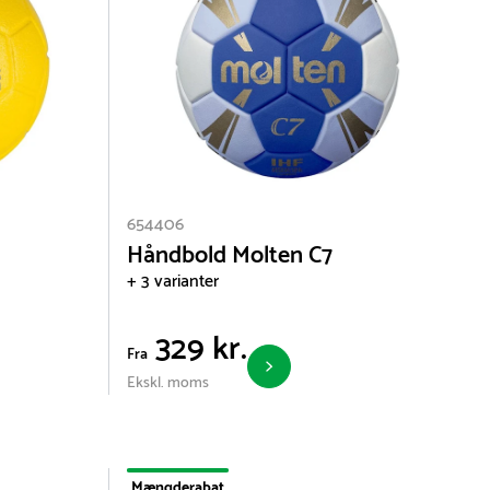
654406
Håndbold Molten C7
+ 3 varianter
329 kr.
Fra
Ekskl. moms
Mængderabat