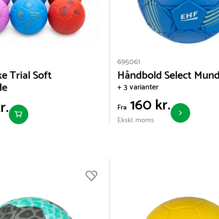
695061
e Trial Soft
Håndbold Select Mun
de
+ 3 varianter
160 kr.
r.
Fra
Ekskl. moms