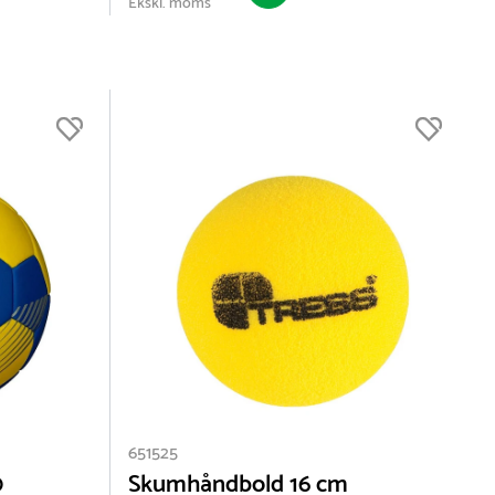
Ekskl. moms
651525
0
Skumhåndbold 16 cm