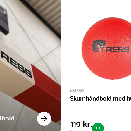
651530
Skumhåndbold med h
dbold
119 kr.