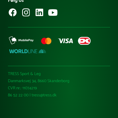
Følg os
Købsvilkår (erhverv)
TRESS Sport & Leg
Danmarksvej 34, 8660 Skanderborg
CVR nr.: 11074219
86 52 22 00 | tress@tress.dk