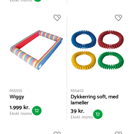
Ekskl. moms
655555
655402
Wiggy
Dykkerring soft, med
lameller
1.999 kr.
39 kr.
Ekskl. moms
Ekskl. moms