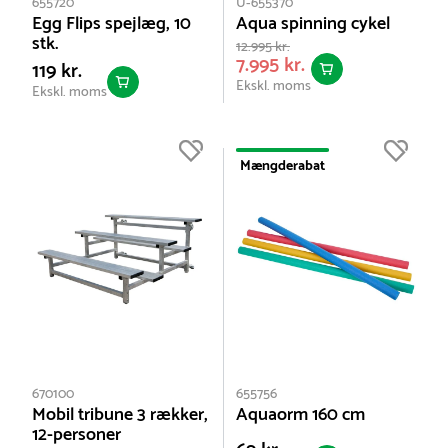
655720
U-655370
Egg Flips spejlæg, 10
Aqua spinning cykel
stk.
12.995 kr.
7.995 kr.
119 kr.
Ekskl. moms
Ekskl. moms
Mængderabat
670100
655756
Mobil tribune 3 rækker,
Aquaorm 160 cm
12-personer