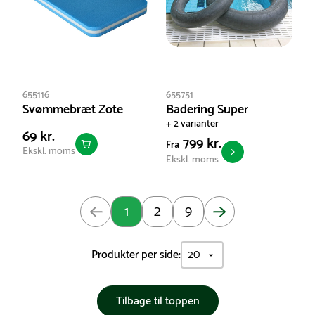
655116
655751
Svømmebræt Zote
Badering Super
+ 2 varianter
69 kr.
799 kr.
Fra
Ekskl. moms
Ekskl. moms
Opdateret: Side 1 af 9
1
2
9
Produkter per side:
Tilbage til toppen