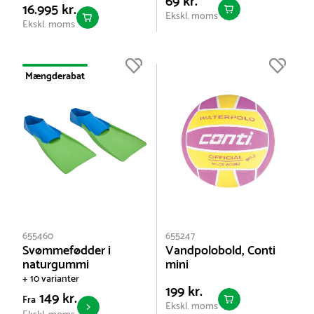
69 kr.
16.995 kr.
Ekskl. moms
Ekskl. moms
Mængderabat
655460
655247
Svømmefødder i
Vandpolobold, Conti
naturgummi
mini
+ 10 varianter
199 kr.
149 kr.
Fra
Ekskl. moms