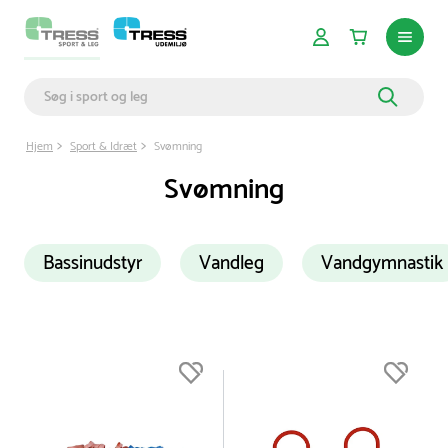
Hjem
Sport & Idræt
Svømning
Svømning
Bassinudstyr
Vandleg
Vandgymnastik
Du er nu øverst på listen