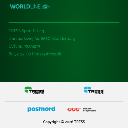
TRESS Sport & Leg
Danmarksvej 34, 8660 Skanderborg
CVR nr.: 11074219
86 52 22 00 | tress@tress.dk
Copyright © 2026 TRESS