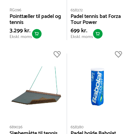
RG096
658372
Pointtæller til padel og
Padel tennis bat Forza
tennis
Tour Power
3.299 kr.
699 kr.
Ekskl. moms
Ekskl. moms
689036
658380
Slæbemåtte til tennis
Padel bolde Babolat