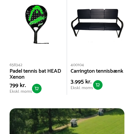
658342
400104
Padel tennis bat HEAD
Carrington tennisbænk
Xenon
3.995 kr.
799 kr.
Ekskl. moms
Ekskl. moms