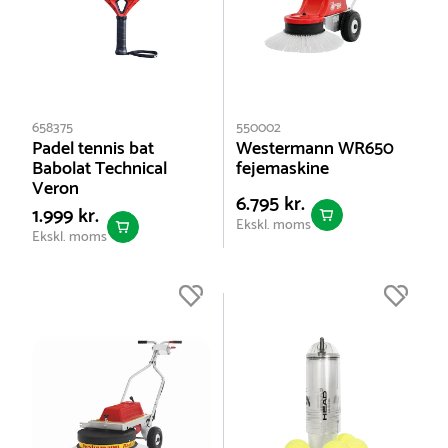
658375
550002
Padel tennis bat
Westermann WR650
Babolat Technical
fejemaskine
Veron
6.795 kr.
1.999 kr.
Ekskl. moms
Ekskl. moms