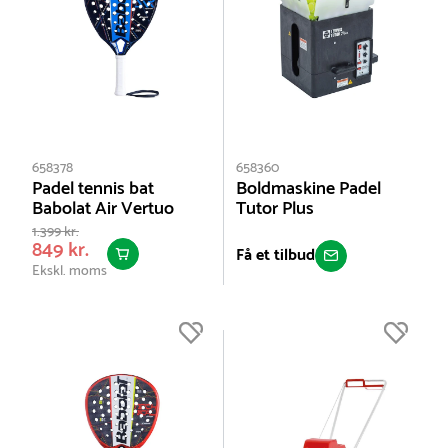
658378
658360
Padel tennis bat
Boldmaskine Padel
Babolat Air Vertuo
Tutor Plus
1.399 kr.
849 kr.
Få et tilbud
Ekskl. moms