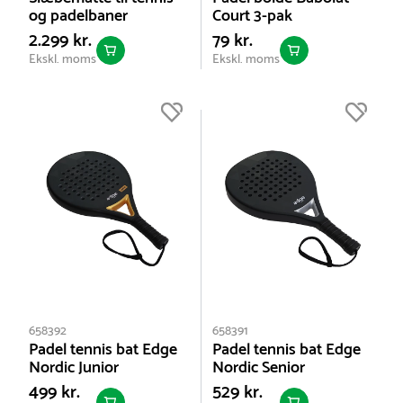
og padelbaner
Court 3-pak
2.299 kr.
79 kr.
Ekskl. moms
Ekskl. moms
658392
658391
Padel tennis bat Edge
Padel tennis bat Edge
Nordic Junior
Nordic Senior
499 kr.
529 kr.