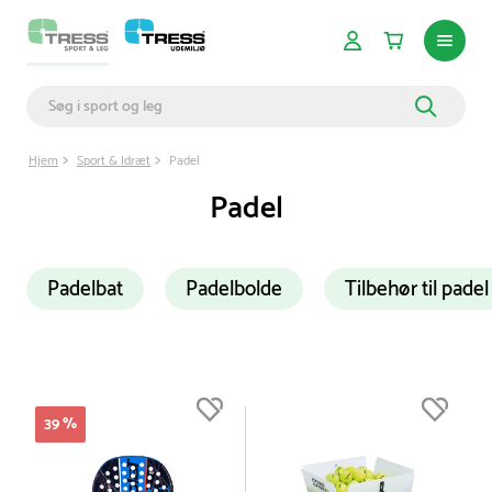
Hjem
Sport & Idræt
Padel
Padel
Padelbat
Padelbolde
Tilbehør til padel
Du er nu øverst på listen
39 %