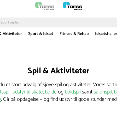
& Aktiviteter
Sport & Idræt
Fitness & Rehab
Idrætshalle
Spil & Aktiviteter
 et stort udvalg af sjove spil og aktiviteter. Vores sort
tsspil
,
udstyr til skate
,
bolde
og
boldspil
samt
salonspil
,
b
v
. Gå på opdagelse – og find udstyr til gode stunder med