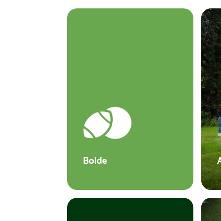
Bolde
A