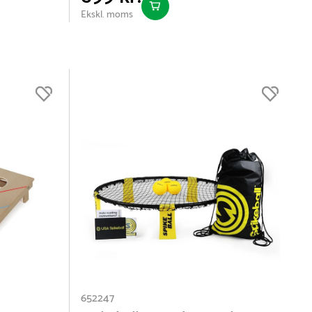
Ekskl. moms
652247