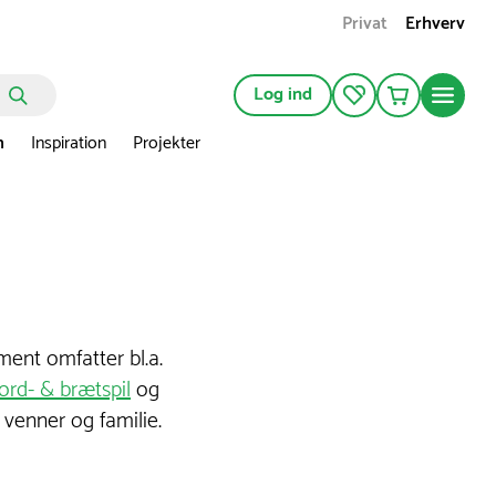
Privat
Erhverv
Log ind
n
Inspiration
Projekter
iment omfatter bl.a.
ord- & brætspil
og
 venner og familie.