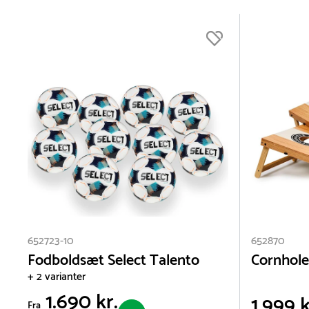
Aluminium (2
Birk (4)
Bøg (1)
Elektronik (1
Vis flere
652723-10
652870
Fodboldsæt Select Talento
Cornhole
+ 2 varianter
1.690 kr.
1.999 k
Fra