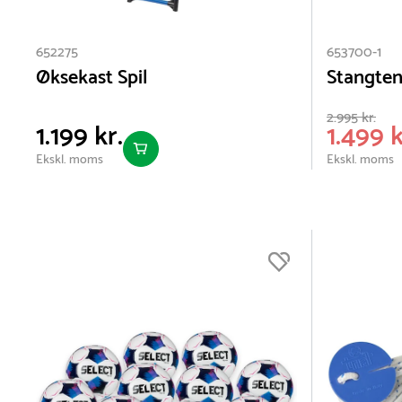
652275
653700-1
Øksekast Spil
Stangtenn
2.995 kr.
1.199 kr.
1.499 k
Ekskl. moms
Ekskl. moms