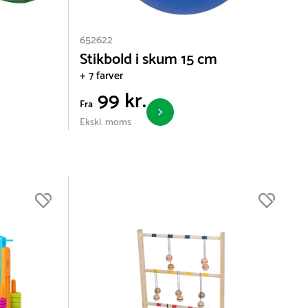
652622
Stikbold i skum 15 cm
+ 7 farver
99 kr.
Fra
Ekskl. moms