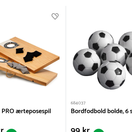
4)
Beton (4)
Indendørs (133)
Bomuld (1)
Pakkeløsning (12)
Eg (2)
Udendørs (145)
0)
Fjer (3)
Flere filtre
684037
 PRO ærteposespil
Bordfodbold bolde, 6 s
r.
99 kr.