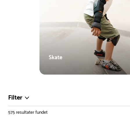
Skate
Filter
575
resultater fundet
Farve
Materiale
Du er nu øverst på listen