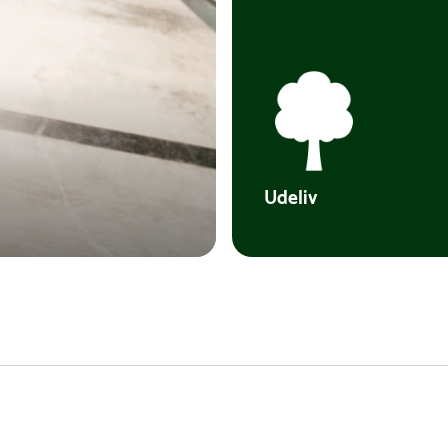
Udeliv
Model