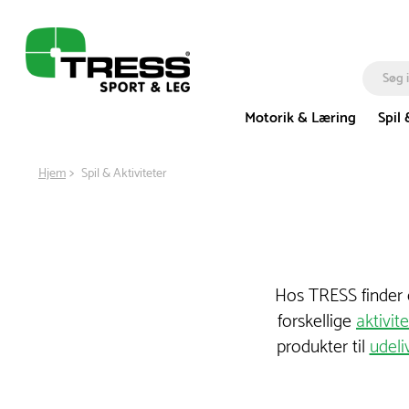
Motorik & Læring
Spil 
Hjem
Spil & Aktiviteter
Hos TRESS finder du
forskellige
aktivite
produkter til
udeli