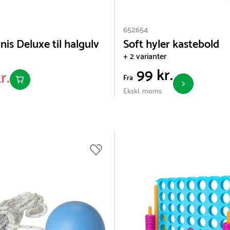
652654
is Deluxe til halgulv
Soft hyler kastebold
+ 2 varianter
99 kr.
r.
Fra
Ekskl. moms