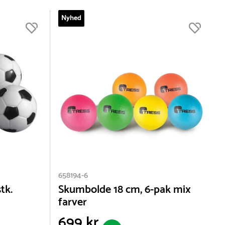
Dantoy (4)
Edge nordic (2)
Nyhed
Hive (10)
Mobilis Design (2)
Powershot (1)
Pure2Improve (1)
Select (3)
SKLZ (2)
Vis flere
658194-6
tk.
Skumbolde 18 cm, 6-pak mix
farver
699 kr.