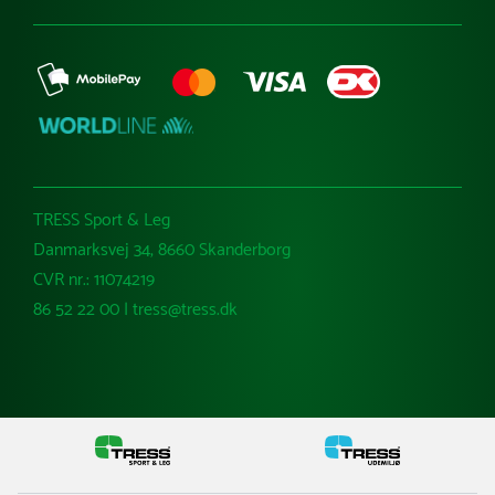
TRESS Sport & Leg
Danmarksvej 34, 8660 Skanderborg
CVR nr.: 11074219
86 52 22 00 | tress@tress.dk