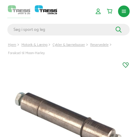
Hjem
Motorik & Læring
Cykler & børnebusser
Reservedele
Foraksel til Moon-Harley