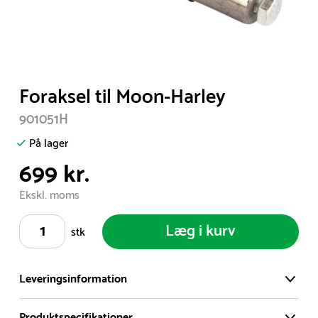
Item
Foraksel til Moon-Harley
1
901051H
of
1
På lager
699 kr.
Ekskl. moms
Læg i kurv
stk
Leveringsinformation
Produktspecifikationer