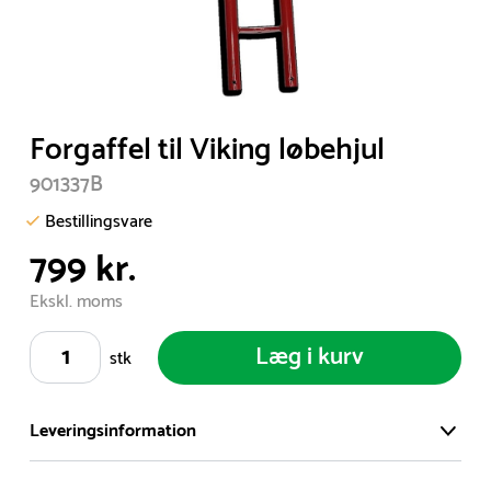
Item
Forgaffel til Viking løbehjul
1
901337B
of
1
Bestillingsvare
799 kr.
Ekskl. moms
Læg i kurv
stk
Leveringsinformation