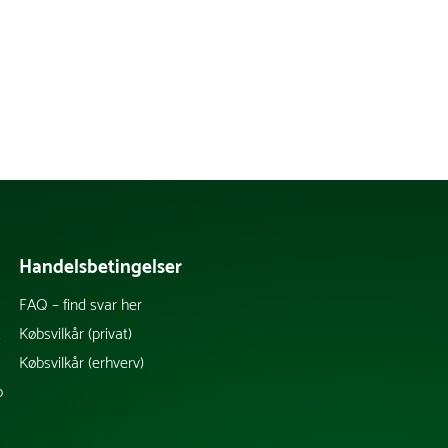
Handelsbetingelser
FAQ – find svar her
k
Købsvilkår (privat)
Købsvilkår (erhverv)
b