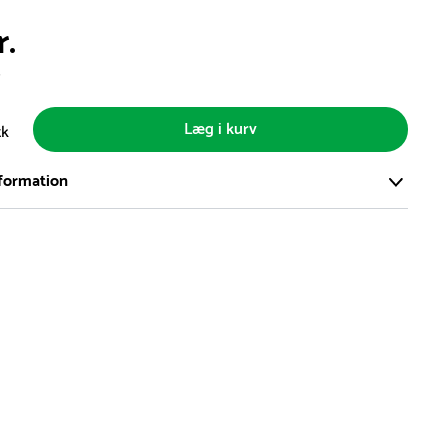
r.
s
Læg i kurv
tk
formation
ort og effektivt lager på ca. 6.000 kvadratmeter med mere end
llige produkter på hylderne til omgående levering.
iden på lagervarer er i Danmark normalt 1-3 hverdage
den på specialvarer og bestillingsvarer oplyses ved bestilling
af restordre vil kundeservice kontakte dig via e-mail eller
information om forventet leveringstidspunkt
gepladser produceres på bestilling, hvilket betyder, at de