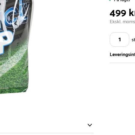
499 k
Ekskl. mom
s
Leveringsin
Vi har et st
5.000 forske
- Leveringst
- Leveringsti
- I tilfælde 
telefon med 
Alle vores le