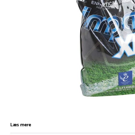
Item
1
Læs mere
of