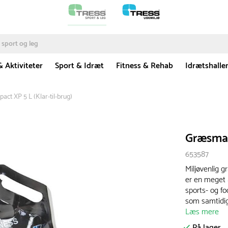
& Aktiviteter
Sport & Idræt
Fitness & Rehab
Idrætshalle
ct XP 5 L (Klar-til-brug)
Græsmali
653587
Miljøvenlig 
er en meget 
sports- og fo
som samtidig 
Læs mere
På lager