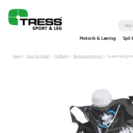
Motorik & Læring
Spil 
Hjem
Sport & Idræt
Fodbold
Baneopstregning
Græsmaling Impa