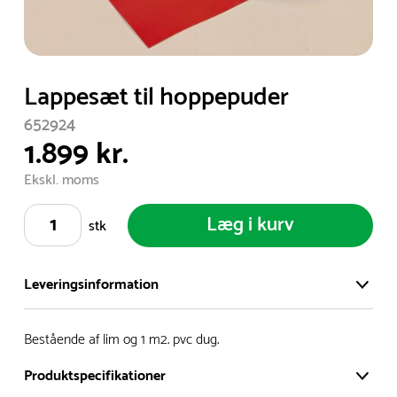
Item
Lappesæt til hoppepuder
1
652924
of
1.899 kr.
1
Ekskl. moms
Læg i kurv
stk
Leveringsinformation
Vi har et stort og effektivt lager på ca. 6.000 kvadratmeter
Bestående af lim og 1 m2. pvc dug.
med mere end 5.000 forskellige produkter på hylderne til
Produktspecifikationer
omgående levering.