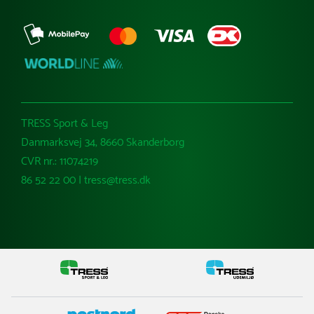
TRESS Sport & Leg
Danmarksvej 34, 8660 Skanderborg
CVR nr.: 11074219
86 52 22 00 | tress@tress.dk