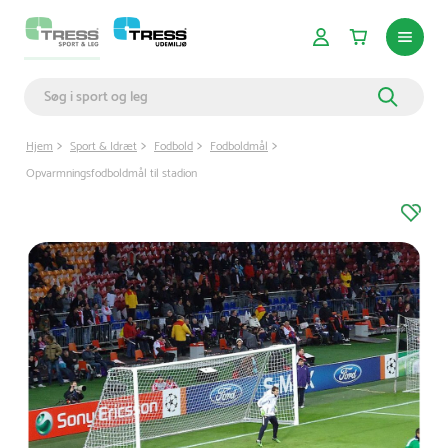
Hjem
Sport & Idræt
Fodbold
Fodboldmål
Opvarmningsfodboldmål til stadion