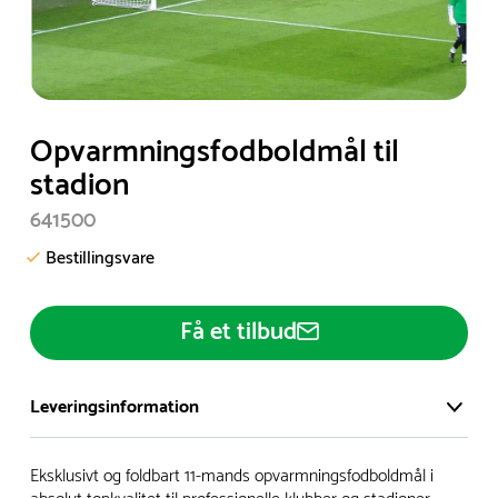
Item
Opvarmningsfodboldmål til
1
stadion
of
641500
1
Bestillingsvare
Få et tilbud
Leveringsinformation
Vi har et stort og effektivt lager på ca. 6.000 kvadratmeter
Eksklusivt og foldbart 11-mands opvarmningsfodboldmål i