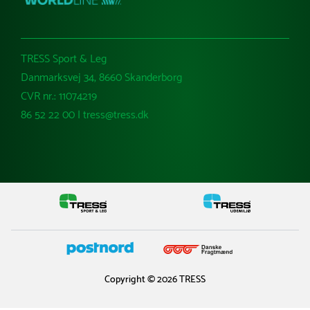
TRESS Sport & Leg
Danmarksvej 34, 8660 Skanderborg
CVR nr.: 11074219
86 52 22 00 | tress@tress.dk
Copyright © 2026 TRESS