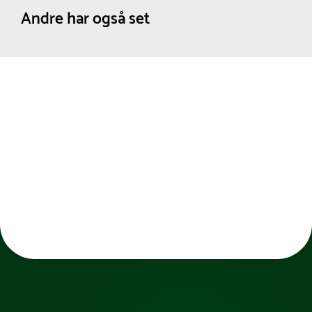
overflødiggør løst tilbehør, sikrer en lynhurtig
Andre har også set
montering og giver målet en fuldstændig strømlinet
og eksklusiv finish.
Den helt store styrke ved dette luksusmål er den
innovative foldefunktion. Målet kan foldes sammen,
selvom nettet forbliver påsat, hvilket reducerer
håndteringstiden væsentligt ved den gentagne
opstilling og nedtagning, som er en fast del af
kampdagene. Solidt påmonterede bærehåndtag
gør logistikken og transporten rundt på
stadionarealet ekstremt nem og ergonomisk for
personalet. For optimal fleksibilitet i forhold til de
pladsmæssige forhold bag baglinjen på jeres
stadion, kan målet leveres med en dybde på enten
80 cm eller 200 cm. En uundværlig og
langtidsholdbar investering for klubber, der vil
tilbyde deres spillere de allerbedste rammer på
eliteniveau.