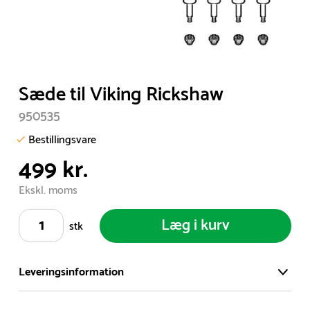
Item
Sæde til Viking Rickshaw
1
950535
of
1
Bestillingsvare
499 kr.
Ekskl. moms
Læg i kurv
stk
Leveringsinformation