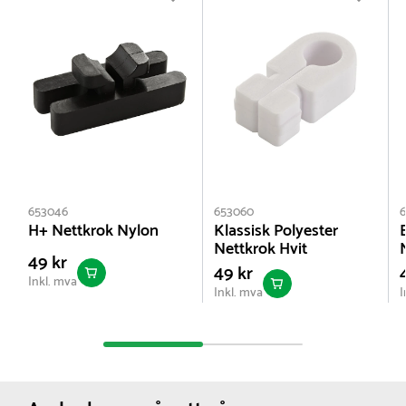
653046
653060
H+ Nettkrok Nylon
Klassisk Polyester
Nettkrok Hvit
49 kr
49 kr
Inkl. mva
Inkl. mva
I