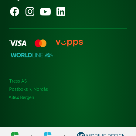
Kataloger
Varemerker
Tress AS
Postboks 7, Nordås
5864 Bergen