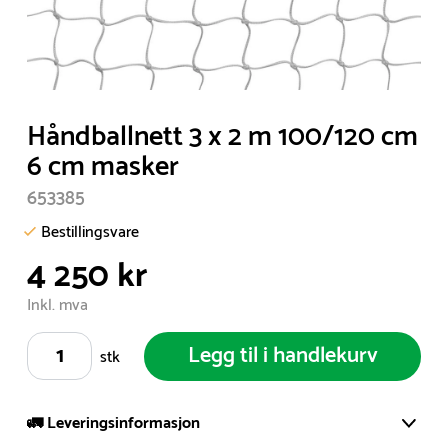
Item
Håndballnett 3 x 2 m 100/120 cm
1
6 cm masker
of
653385
1
Bestillingsvare
4 250 kr
Inkl. mva
Legg til i handlekurv
stk
🚛 Leveringsinformasjon