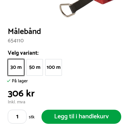
Item
Målebånd
1
654110
of
1
Velg variant:
30 m
50 m
100 m
På lager
306 kr
Inkl. mva
Legg til i handlekurv
stk