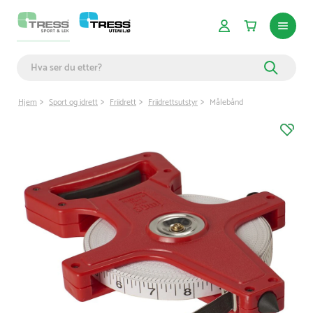
Hjem
Sport og idrett
Friidrett
Friidrettsutstyr
Målebånd