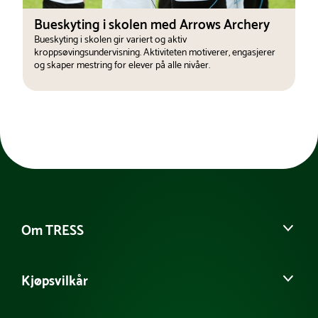
Bueskyting i skolen med Arrows Archery
Bueskyting i skolen gir variert og aktiv
kroppsøvingsundervisning. Aktiviteten motiverer, engasjerer
og skaper mestring for elever på alle nivåer.
Om TRESS
Om oss
Kjøpsvilkår
Vår historie
Møt vårt team
Salgs- og leveringsbetingelser