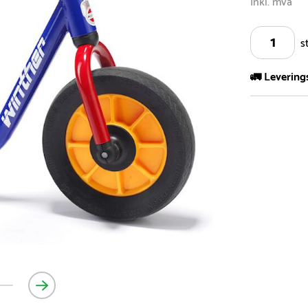
Inkl. mva
s
🚛 Levering
Vi har et st
kvadratmeter
- Leveringsti
- Leveringsti
kundeservice 
- I tilfeller 
post eller t