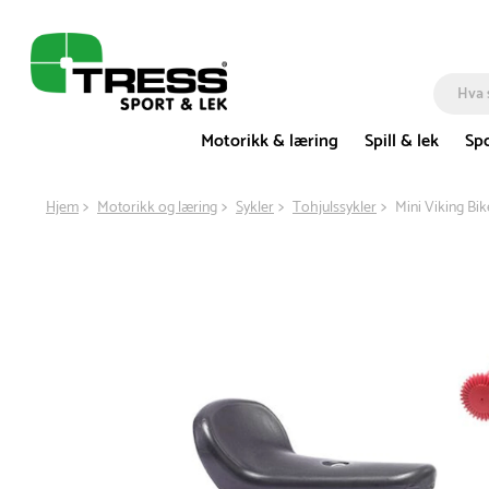
Motorikk & læring
Spill & lek
Spo
Hjem
Motorikk og læring
Sykler
Tohjulssykler
Mini Viking Bi