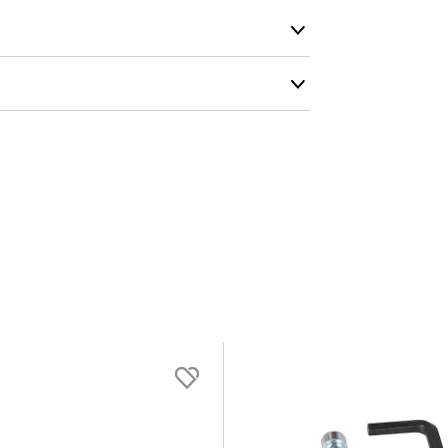
Dimensjoner
rt
Bredde :
40.5 cm
Høyde :
43 cm
Lengde :
73.5 cm
Setehøyde :
31 cm