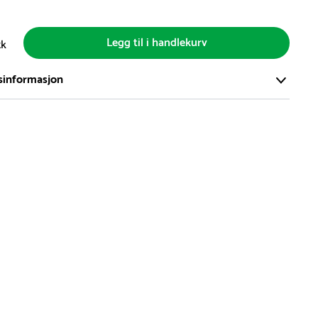
Legg til i handlekurv
tk
sinformasjon
ort og effektivt lager i Skanderborg, Danmark - på ca. 6000
, med mer enn 5000 produkter klare for levering.
d på lagerførte varer er normalt 5-7 virkedager.
d på spesialvarer og bestillingsvarer vil variere. Kontakt gjerne
for å få oppgitt forventet leveringstid.
hvor en vare er i rest, vil vår kundeservice kontakte deg via e-
elefon, med informasjon om forventet leveringstid.