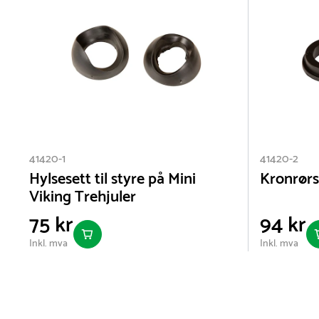
41420-1
41420-2
Hylsesett til styre på Mini
Kronrørsh
Viking Trehjuler
75 kr
94 kr
Inkl. mva
Inkl. mva