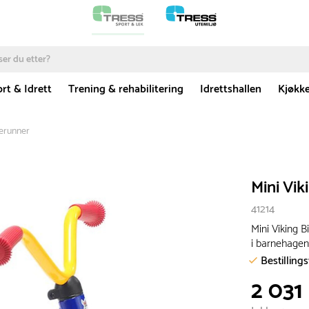
rt & Idrett
Trening & rehabilitering
Idrettshallen
Kjøkk
kerunner
Mini Vik
41214
Mini Viking B
i barnehagen.
Bestilling
2 031