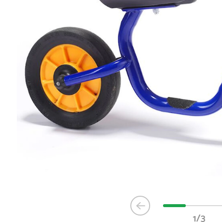
Item
1
1/3
of