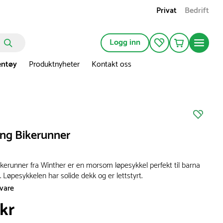
Privat
Bedrift
Logg inn
entøy
Produktnyheter
Kontakt oss
ing Bikerunner
ikerunner fra Winther er en morsom løpesykkel perfekt til barna
 Løpesykkelen har solide dekk og er lettstyrt.
svare
 kr