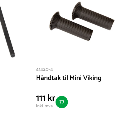
41420-4
9
Håndtak til Mini Viking
111 kr
Inkl. mva
I