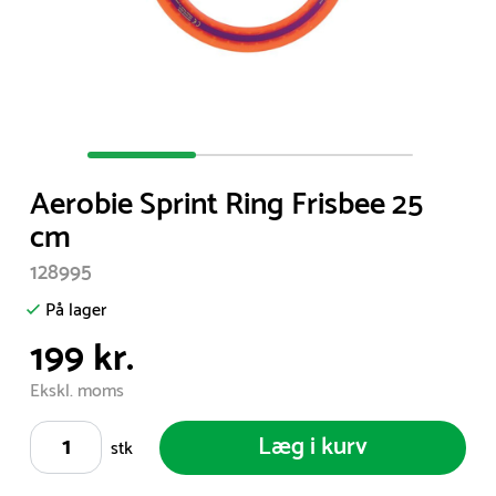
Item
1
Aerobie Sprint Ring Frisbee 25
of
cm
3
128995
På lager
199 kr.
Ekskl. moms
Læg i kurv
stk