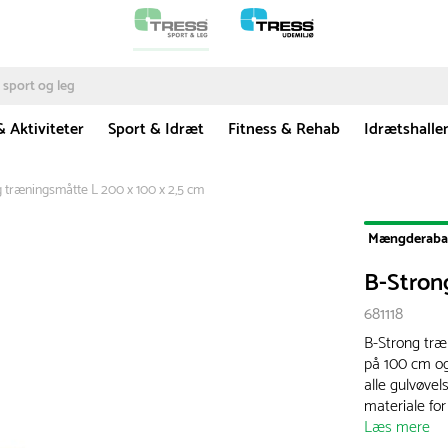
& Aktiviteter
Sport & Idræt
Fitness & Rehab
Idrætshalle
 træningsmåtte L 200 x 100 x 2,5 cm
Mængderaba
B-Stron
681118
B-Strong træ
på 100 cm og 
alle gulvøvel
materiale for
Læs mere