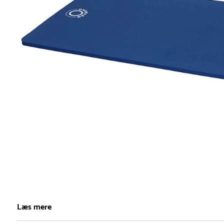
Item
1
Læs mere
of