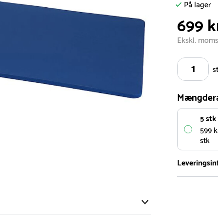
På lager
699 k
Ekskl. mom
s
Mængder
5 stk
599 kr
stk
Leveringsin
Vi har et st
5.000 forske