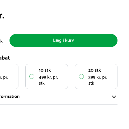
r.
s
Læg i kurv
tk
abat
10 stk
20 stk
. pr.
499 kr. pr.
399 kr. pr.
stk
stk
formation
ort og effektivt lager på ca. 6.000 kvadratmeter med mere end
llige produkter på hylderne til omgående levering.