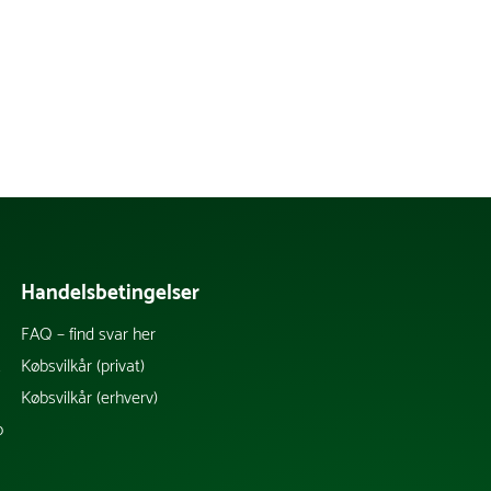
Handelsbetingelser
FAQ – find svar her
k
Købsvilkår (privat)
Købsvilkår (erhverv)
b