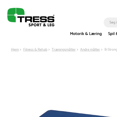
Motorik & Læring
Spil 
Hjem
Fitness & Rehab
Træningsmåtter
Andre måtter
B-Strong