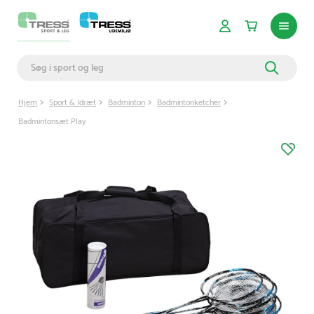
Hjem
Sport & Idræt
Badminton
Badmintonketcher
Badmintonsæt Play