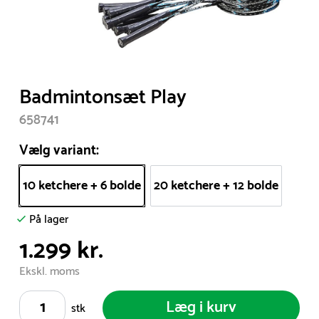
Item
Badmintonsæt Play
1
658741
of
1
Vælg variant:
10 ketchere + 6 bolde
20 ketchere + 12 bolde
På lager
1.299 kr.
Ekskl. moms
Læg i kurv
stk