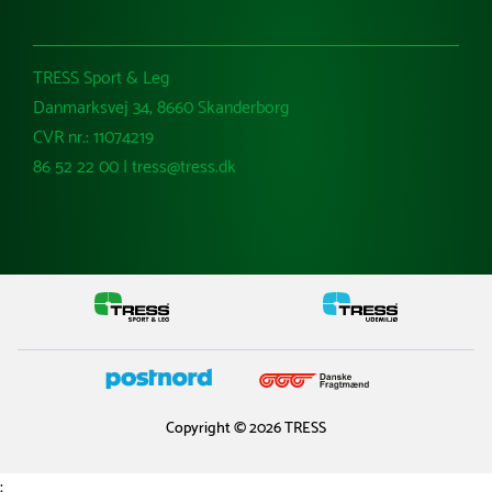
TRESS Sport & Leg
Danmarksvej 34, 8660 Skanderborg
CVR nr.: 11074219
86 52 22 00 | tress@tress.dk
Copyright © 2026 TRESS
;