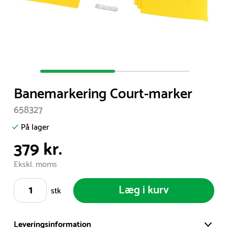
Item
1
Banemarkering Court-marker
of
2
658327
På lager
379 kr.
Ekskl. moms
Læg i kurv
stk
Leveringsinformation