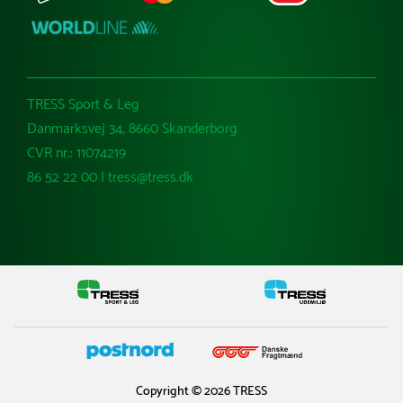
TRESS Sport & Leg
Danmarksvej 34, 8660 Skanderborg
CVR nr.: 11074219
86 52 22 00 | tress@tress.dk
Copyright © 2026 TRESS