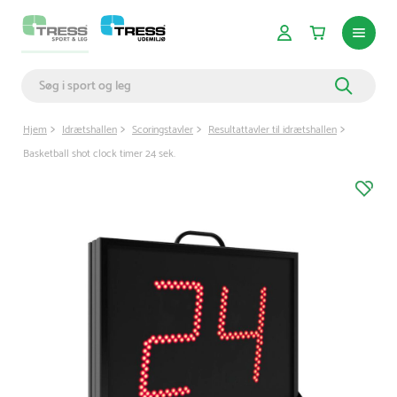
Hjem
Idrætshallen
Scoringstavler
Resultattavler til idrætshallen
Basketball shot clock timer 24 sek.