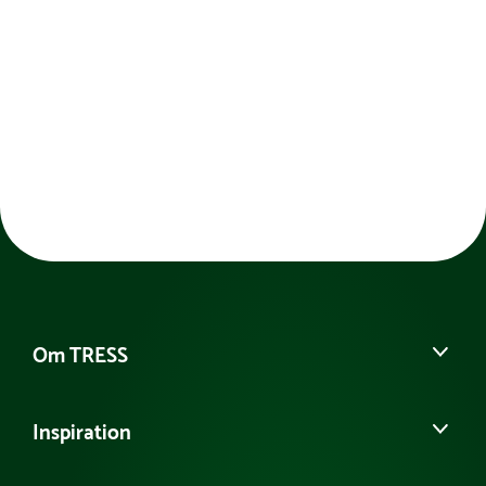
Netto vægt:
16 kg
Cifferhøjde:
21 cm
Privatkunder kan finde information om godkendte
indsamlingssteder på Elretur.dk eller hos deres
lokale genbrugsstation.
Erhvervskunder er selv ansvarlige for lovlig
bortskaffelse og kan med fordel søge vejledning på
f.eks. WastePlan.dk.
TRESS A/S tilbyder gerne vejledning herom, men al
returnering og selve affaldshåndteringen skal ske
via de relevante genanvendelsespunkter.
Om TRESS
Om os
Inspiration
Vores historie
Kontakt kundeservice
Se eller bestil et katalog