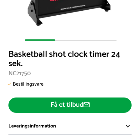
Item
1
Basketball shot clock timer 24
of
sek.
3
NC21750
Bestillingsvare
Få et tilbud
Leveringsinformation