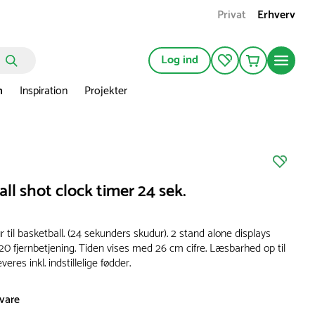
Privat
Erhverv
Log ind
n
Inspiration
Projekter
ll shot clock timer 24 sek.
 til basketball. (24 sekunders skudur). 2 stand alone displays
20 fjernbetjening. Tiden vises med 26 cm cifre. Læsbarhed op til
eres inkl. indstillelige fødder.
svare