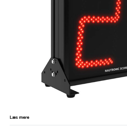
Item
1
Læs mere
of