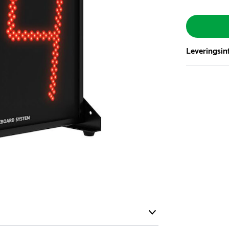
Leveringsin
Vi har et st
5.000 forske
- Leveringst
- Leveringsti
- I tilfælde 
telefon med 
Alle vores le
normalt blive
være længer