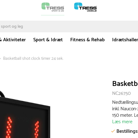
& Aktiviteter
Sport & Idræt
Fitness & Rehab
Idrætshalle
Basketball shot clock timer 24 sek.
Basketba
NC26750
Nedtællingsur
inkl. Naucon-
150 meter. Lev
Læs mere
Bestilling