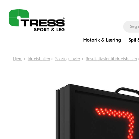
Motorik & Læring
Spil 
Hjem
Idrætshallen
Scoringstavler
Resultattavler til idrætshallen