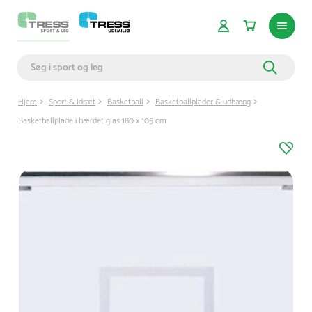
Hjem
Sport & Idræt
Basketball
Basketballplader & udhæng
Basketballplade i hærdet glas 180 x 105 cm