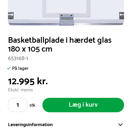
Item
Basketballplade i hærdet glas
1
180 x 105 cm
of
653168-1
1
På lager
12.995 kr.
Ekskl. moms
Læg i kurv
stk
Leveringsinformation