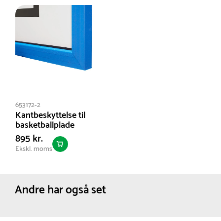
Udendørs
Netto vægt:
73 kg
653172-2
Kantbeskyttelse til
basketballplade
895 kr.
Ekskl. moms
Andre har også set