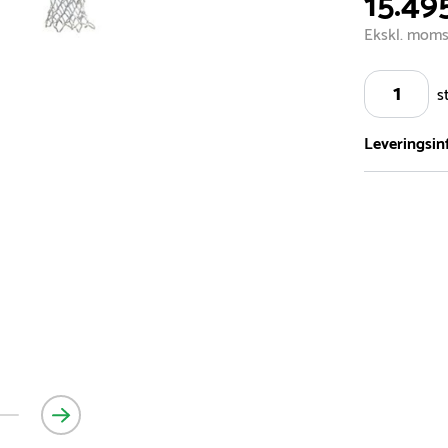
15.495
Ekskl. mom
s
Leveringsin
Vi har et st
5.000 forske
- Leveringst
- Leveringsti
- I tilfælde 
telefon med 
Alle vores le
normalt blive