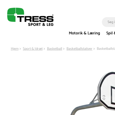
Motorik & Læring
Spil 
Hjem
Sport & Idræt
Basketball
Basketballstativer
Basketballs