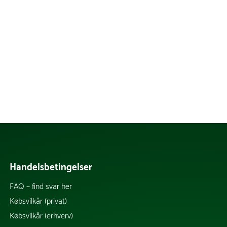
Handelsbetingelser
FAQ – find svar her
k
Købsvilkår (privat)
Købsvilkår (erhverv)