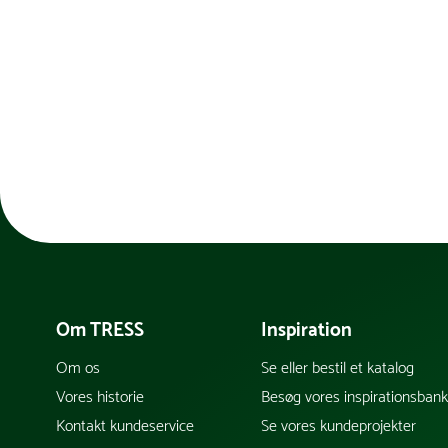
Om TRESS
Inspiration
Om os
Se eller bestil et katalog
Vores historie
Besøg vores inspirationsban
Kontakt kundeservice
Se vores kundeprojekter