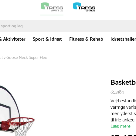
& Aktiviteter
Sport & Idræt
Fitness & Rehab
Idrætshalle
tativ Goose Neck Super Flex
Basketb
653184
Vejrbestandi
varmgalvanise
men yderst s
til frie anlæ
Læs mere