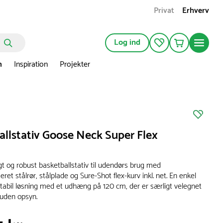
Privat
Erhverv
Log ind
n
Inspiration
Projekter
allstativ Goose Neck Super Flex
gt og robust basketballstativ til udendørs brug med
ret stålrør, stålplade og Sure-Shot flex-kurv inkl. net. En enkel
tabil løsning med et udhæng på 120 cm, der er særligt velegnet
g uden opsyn.