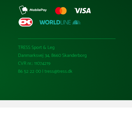
TRESS Sport & Leg
Danmarksvej 34, 8660 Skanderborg
CVR nr.: 11074219
86 52 22 00 | tress@tress.dk