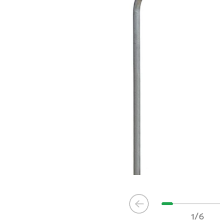
Item
1
1/6
of