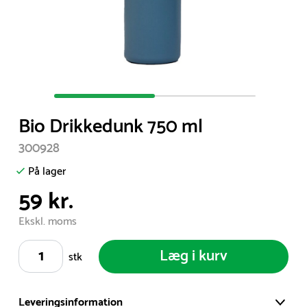
Item
1
Bio Drikkedunk 750 ml
of
2
300928
På lager
59 kr.
Ekskl. moms
Læg i kurv
stk
Leveringsinformation