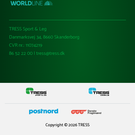
TRESS Sport & Leg
Danmarksvej 34, 8660 Skanderborg
CVR nr.: 11074219
86 52 22 00 | tress@tress.dk
Copyright © 2026 TRESS