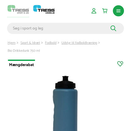
Hjem
Sport & Idræt
Fodbold
Udstyr til fodboldtræning
Bio Drikkedunk 750 ml
Mængderabat