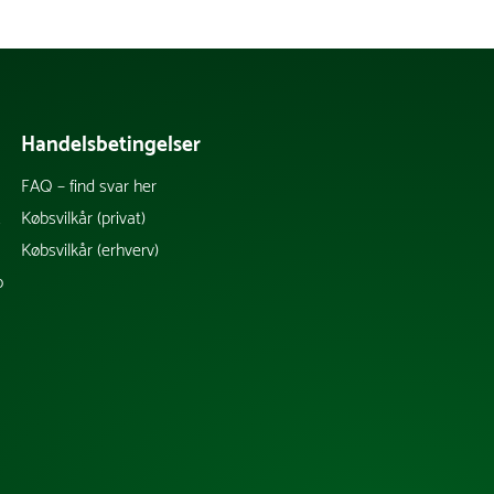
Handelsbetingelser
FAQ – find svar her
k
Købsvilkår (privat)
Købsvilkår (erhverv)
b