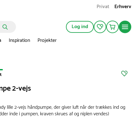
Privat
Erhverv
Log ind
n
Inspiration
Projekter
t
pe 2-vejs
y lille 2-vejs håndpumpe, der giver luft når der trækkes ind og
idder inde i pumpen, kraven skrues af og niplen vendes)