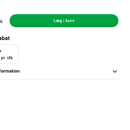
s
Læg i kurv
tk
abat
k
 pr. stk
formation
ort og effektivt lager på ca. 6.000 kvadratmeter med mere end
llige produkter på hylderne til omgående levering.
iden på lagervarer er i Danmark normalt 1-3 hverdage
den på specialvarer og bestillingsvarer oplyses ved bestilling
af restordre vil kundeservice kontakte dig via e-mail eller