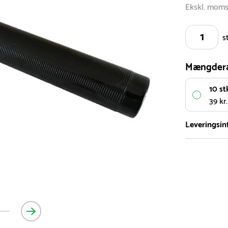
Ekskl. mom
s
Mængder
10 st
39 kr.
Leveringsin
Vi har et st
5.000 forske
- Leveringst
- Leveringsti
- I tilfælde 