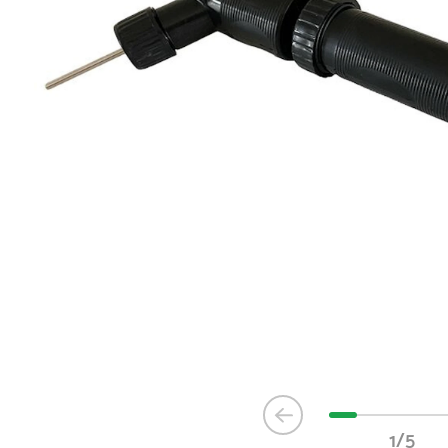
Item
1
1/5
of