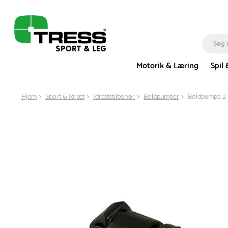
Motorik & Læring
Spil 
Hjem
Sport & Idræt
Idrætstilbehør
Boldpumper
Boldpumpe 2-