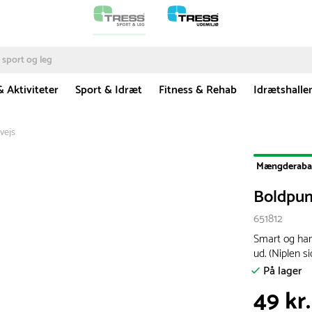
& Aktiviteter
Sport & Idræt
Fitness & Rehab
Idrætshalle
vejs
Mængderaba
Boldpum
651812
Smart og hand
ud. (Niplen s
På lager
49 kr.