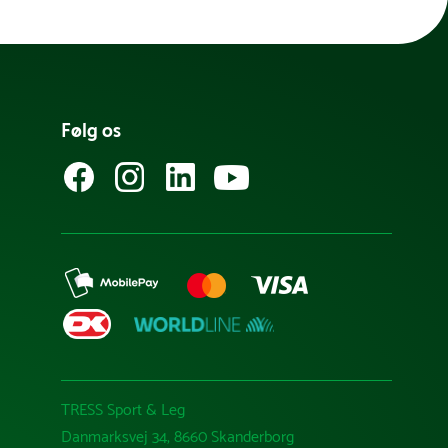
Følg os
TRESS Sport & Leg
Danmarksvej 34, 8660 Skanderborg