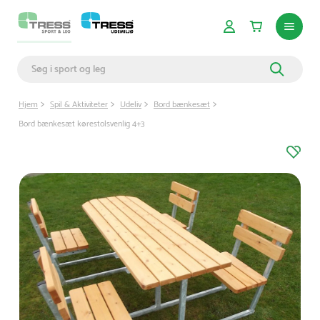
Hjem
Spil & Aktiviteter
Udeliv
Bord bænkesæt
Bord bænkesæt kørestolsvenlig 4+3