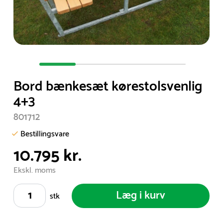
Item
1
Bord bænkesæt kørestolsvenlig
of
4+3
4
801712
Bestillingsvare
10.795 kr.
Ekskl. moms
Læg i kurv
stk