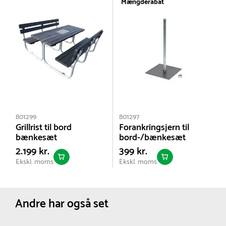
Dybde :
200 cm
Mængderabat
Højde :
90 cm
Sædehøjde :
47 cm
Farve:
Brun
Netto vægt:
132 kg
801299
801297
Grillrist til bord
Forankringsjern til
bænkesæt
bord-/bænkesæt
2.199 kr.
399 kr.
Ekskl. moms
Ekskl. moms
Andre har også set