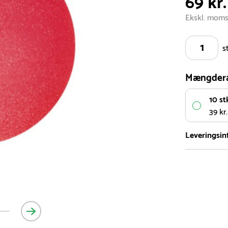
69 kr.
Ekskl. mom
s
Mængder
10 st
39 kr.
Leveringsin
Vi har et st
5.000 forske
- Leveringst
- Leveringsti
- I tilfælde 