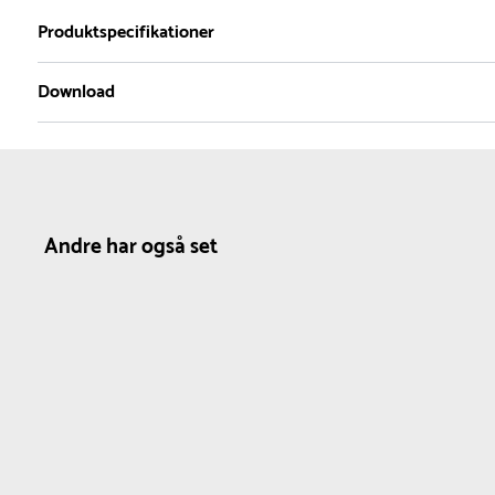
2
Produktspecifikationer
Download
Dimensioner
Farve
Netto vægt
Diameter :
3.6 cm
Rød
0.02 kg
Produktdatablad
Omkreds :
11.3 cm
Andre har også set