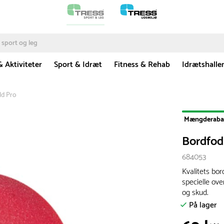
& Aktiviteter
Sport & Idræt
Fitness & Rehab
Idrætshalle
ld Pro
Mængderaba
Bordfod
684053
Kvalitets bor
specielle ove
og skud.
På lager