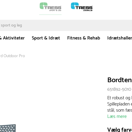
& Aktiviteter
Sport & Idræt
Fitness & Rehab
Idrætshalle
rd Outdoor Pro
Bordten
651892-5010
Et robust og 
Spillepladen 
stål, som fæst
Læs mere
Vælg farv