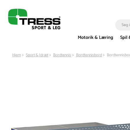
Motorik & Læring
Spil 
Hjem
Sport & Idræt
Bordtennis
Bordtennisbord
Bordtennisbo