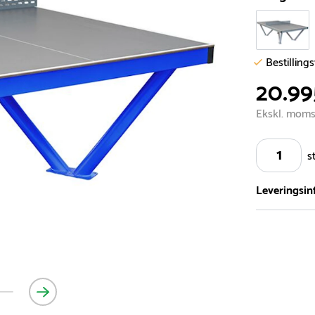
Bestilling
20.99
Ekskl. mom
s
Leveringsin
Vi har et st
5.000 forske
- Leveringst
- Leveringsti