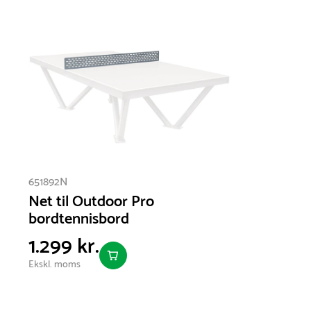
651892-9005 Sort RAL-farvekode: 9005
651893 Orange RAL-farvekode: 2002
Kan bestilles i andre RAL-farver efter nærmere aftale.
651892N
Net til Outdoor Pro
bordtennisbord
1.299 kr.
Ekskl. moms