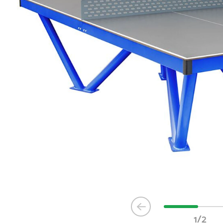
Item
1
1/2
of