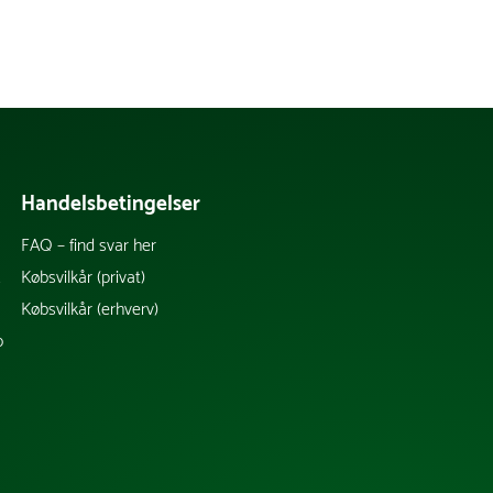
Handelsbetingelser
FAQ – find svar her
k
Købsvilkår (privat)
Købsvilkår (erhverv)
b