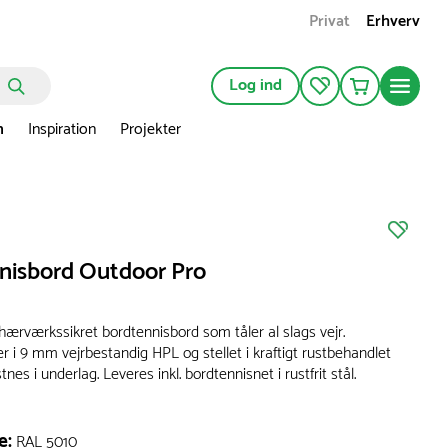
Privat
Erhverv
Log ind
n
Inspiration
Projekter
nisbord Outdoor Pro
hærværkssikret bordtennisbord som tåler al slags vejr.
er i 9 mm vejrbestandig HPL og stellet i kraftigt rustbehandlet
nes i underlag. Leveres inkl. bordtennisnet i rustfrit stål.
e:
RAL 5010