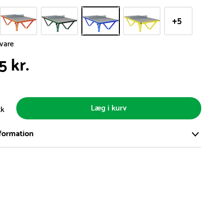
+5
svare
5 kr.
s
Læg i kurv
tk
formation
ort og effektivt lager på ca. 6.000 kvadratmeter med mere end
llige produkter på hylderne til omgående levering.
iden på lagervarer er i Danmark normalt 1-3 hverdage
den på specialvarer og bestillingsvarer oplyses ved bestilling