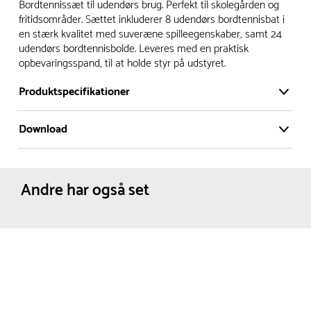
Vi har et stort og effektivt lager på ca. 6.000 kvadratmeter
Bordtennissæt til udendørs brug. Perfekt til skolegården og
med mere end 5.000 forskellige produkter på hylderne til
fritidsområder. Sættet inkluderer 8 udendørs bordtennisbat i
en stærk kvalitet med suveræne spilleegenskaber, samt 24
omgående levering.
udendørs bordtennisbolde. Leveres med en praktisk
opbevaringsspand, til at holde styr på udstyret.
- Leveringstiden på lagervarer er i Danmark normalt 1-3
hverdage
Produktspecifikationer
- Leveringstiden på specialvarer og bestillingsvarer oplyses
ved bestilling
Download
Netto vægt:
1.86 kg
- I tilfælde af restordre vil kundeservice kontakte dig via e-
Produktdatablad
mail eller telefon med information om forventet
leveringstidspunkt
Andre har også set
Alle vores legepladser produceres på bestilling, hvilket
betyder, at de normalt bliver leveret til kunden i løbet 3-6
uger. Leveringstiden kan dog være længere i højsæsonen.