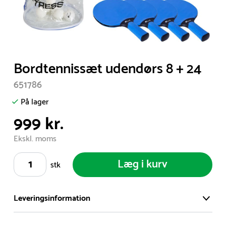
Item
Bordtennissæt udendørs 8 + 24
1
651786
of
1
På lager
999 kr.
Ekskl. moms
Læg i kurv
stk
Leveringsinformation