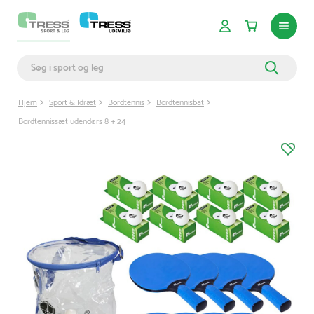
Hjem
Sport & Idræt
Bordtennis
Bordtennisbat
Bordtennissæt udendørs 8 + 24