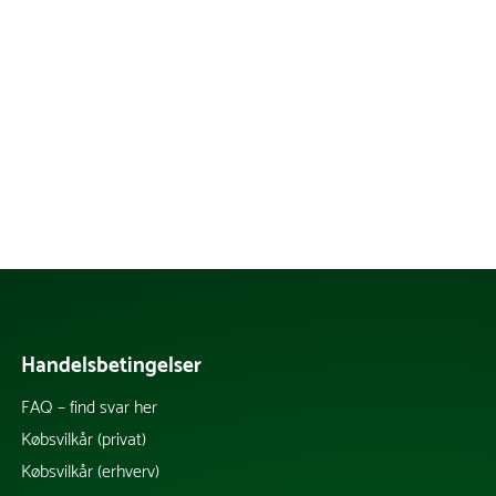
Handelsbetingelser
FAQ – find svar her
k
Købsvilkår (privat)
Købsvilkår (erhverv)