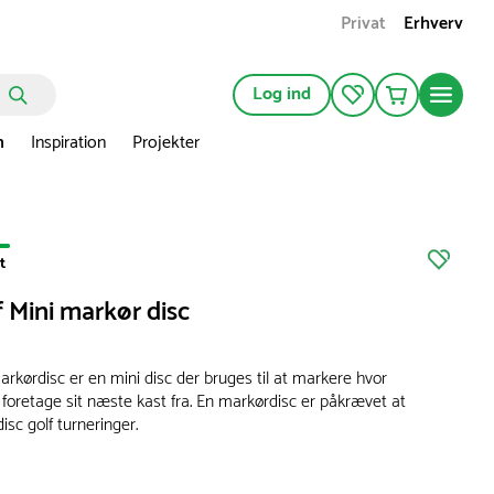
Privat
Erhverv
Log ind
n
Inspiration
Projekter
t
f Mini markør disc
rkørdisc er en mini disc der bruges til at markere hvor
l foretage sit næste kast fra. En markørdisc er påkrævet at
disc golf turneringer.