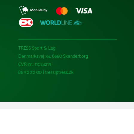
TRESS Sport & Leg
Danmarksvej 34, 8660 Skanderborg
CVR nr.: 11074219
86 52 22 00 | tress@tress.dk