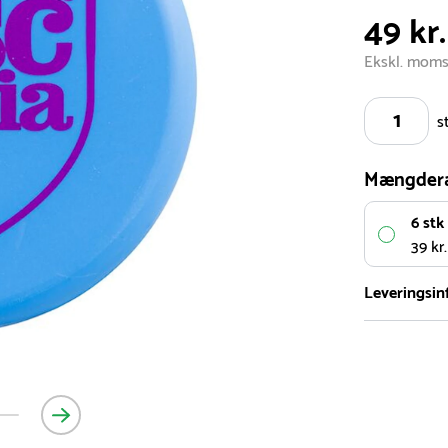
49 kr.
Ekskl. mom
s
Mængder
6 stk
39 kr.
Leveringsin
Vi har et st
5.000 forske
- Leveringst
- Leveringsti