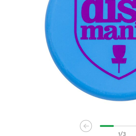
Item
1
1/3
of