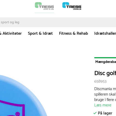
& Aktiviteter
Sport & Idræt
Fitness & Rehab
Idrætshalle
Mængderaba
Disc gol
658953
Discmania ma
spilleren ska
bruge i flere 
Læs mere
På lager