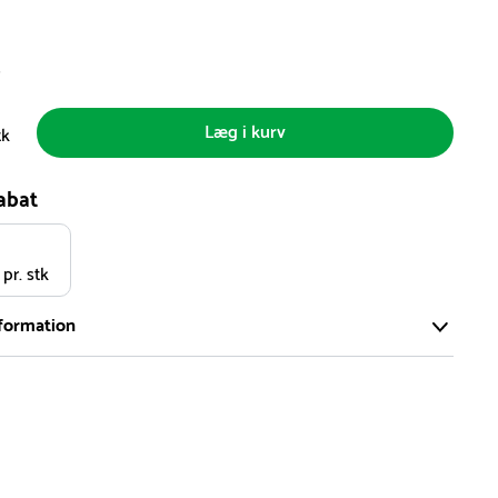
s
Læg i kurv
tk
abat
 pr. stk
formation
ort og effektivt lager på ca. 6.000 kvadratmeter med mere end
llige produkter på hylderne til omgående levering.
iden på lagervarer er i Danmark normalt 1-3 hverdage
den på specialvarer og bestillingsvarer oplyses ved bestilling