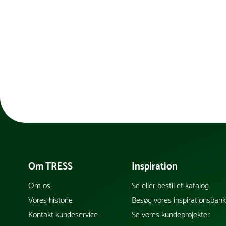
Om TRESS
Inspiration
Om os
Se eller bestil et katalog
Vores historie
Besøg vores inspirationsban
Kontakt kundeservice
Se vores kundeprojekter