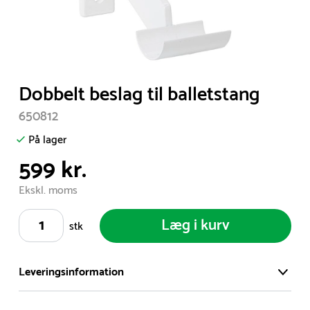
Item
Dobbelt beslag til balletstang
1
650812
of
1
På lager
599 kr.
Ekskl. moms
Læg i kurv
stk
Leveringsinformation