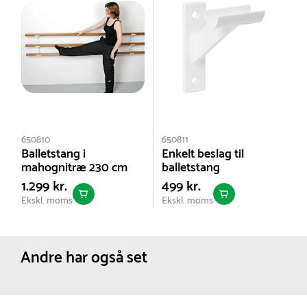
balletstænger i forskellig højde, eksempelvis til brug
for både børn og voksne. Leveres uden stænger.
650810
650811
Balletstang i
Enkelt beslag til
mahognitræ 230 cm
balletstang
1.299 kr.
499 kr.
Ekskl. moms
Ekskl. moms
Andre har også set