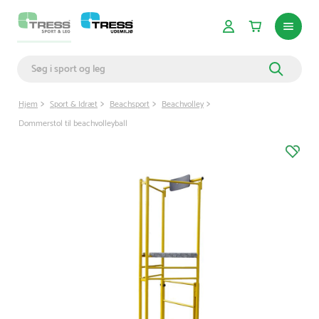
Hjem
Sport & Idræt
Beachsport
Beachvolley
Dommerstol til beachvolleyball