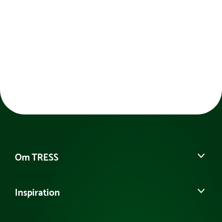
Dimensioner:
Bredde :
80 cm
Dybde :
80 cm
Højde :
235 cm
Farve:
Gul
Netto vægt:
50 kg
Om TRESS
Om os
Inspiration
Vores historie
Kontakt kundeservice
Se eller bestil et katalog