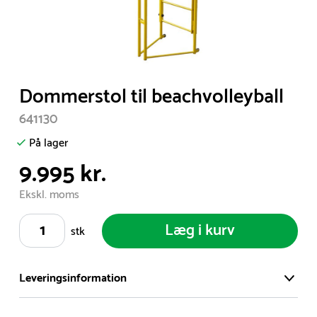
Item
Dommerstol til beachvolleyball
1
641130
of
1
På lager
9.995 kr.
Ekskl. moms
Læg i kurv
stk
Leveringsinformation