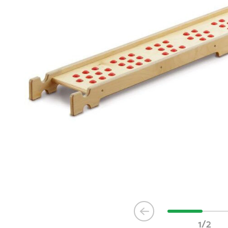
Item
1
1/2
of