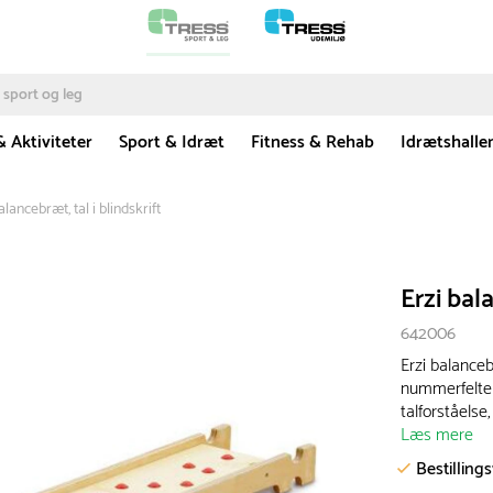
& Aktiviteter
Sport & Idræt
Fitness & Rehab
Idrætshalle
alancebræt, tal i blindskrift
Erzi bala
642006
Erzi balanceb
nummerfelter
talforståelse
Læs mere
Bestilling