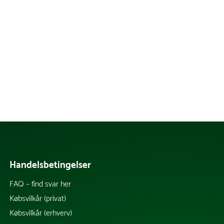
Handelsbetingelser
FAQ – find svar her
k
Købsvilkår (privat)
Købsvilkår (erhverv)