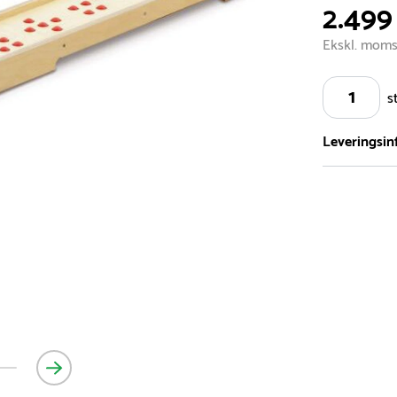
2.499 
Ekskl. mom
s
Leveringsin
Vi har et st
5.000 forske
- Leveringst
- Leveringsti
- I tilfælde 
telefon med 
Alle vores le
normalt blive