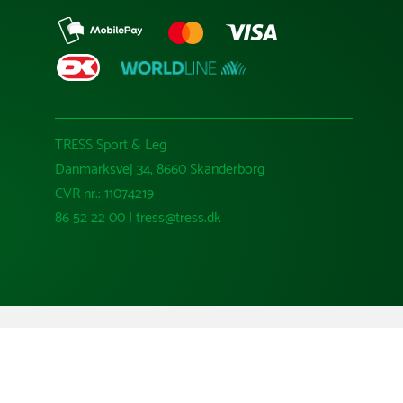
TRESS Sport & Leg
Danmarksvej 34, 8660 Skanderborg
CVR nr.: 11074219
86 52 22 00 | tress@tress.dk