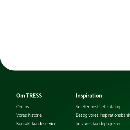
Om TRESS
Inspiration
Om os
Se eller bestil et katalog
Vores historie
Besøg vores inspirationsban
Kontakt kundeservice
Se vores kundeprojekter