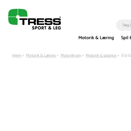
Motorik & Læring
Spil 
Hjem
Motorik & Læring
Motorikrum
Motorik & balance
Erzi b