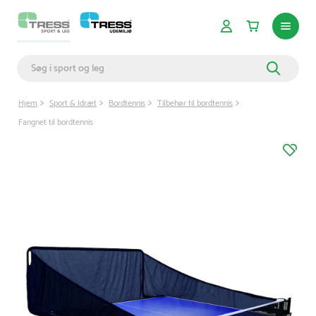
Hjem
Sport & Idræt
Bordtennis
Tilbehør til bordtennis
Fangnet til bordtennis