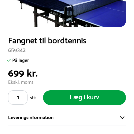
Item
Fangnet til bordtennis
1
659342
of
1
På lager
699 kr.
Ekskl. moms
Læg i kurv
stk
Leveringsinformation