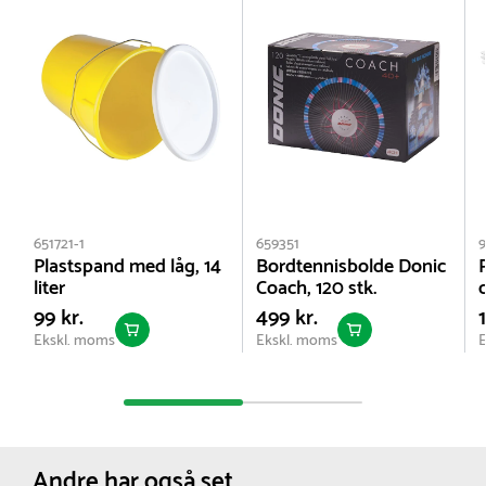
651721-1
659351
Plastspand med låg, 14
Bordtennisbolde Donic
liter
Coach, 120 stk.
99 kr.
499 kr.
Ekskl. moms
Ekskl. moms
E
Andre har også set