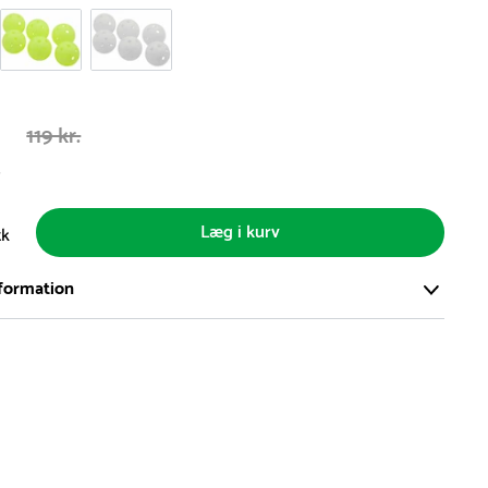
.
119 kr.
s
Læg i kurv
tk
formation
ort og effektivt lager på ca. 6.000 kvadratmeter med mere end
llige produkter på hylderne til omgående levering.
iden på lagervarer er i Danmark normalt 1-3 hverdage
den på specialvarer og bestillingsvarer oplyses ved bestilling
af restordre vil kundeservice kontakte dig via e-mail eller