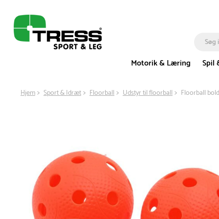
Motorik & Læring
Spil 
Hjem
Sport & Idræt
Floorball
Udstyr til floorball
Floorball bold