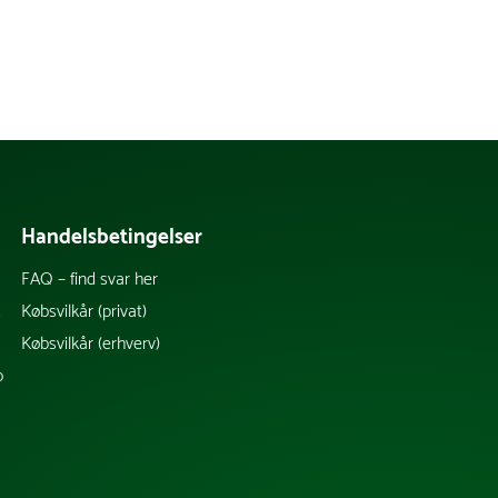
Handelsbetingelser
FAQ – find svar her
k
Købsvilkår (privat)
Købsvilkår (erhverv)
b