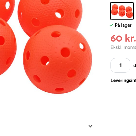
På lager
60 kr
Ekskl. mom
s
Leveringsin
Vi har et st
5.000 forske
- Leveringst
- Leveringsti
- I tilfælde 