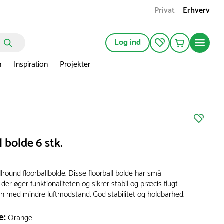
Privat
Erhverv
Log ind
n
Inspiration
Projekter
l bolde 6 stk.
round floorballbolde. Disse floorball bolde har små
 der øger funktionaliteten og sikrer stabil og præcis flugt
n med mindre luftmodstand. God stabilitet og holdbarhed.
e:
Orange