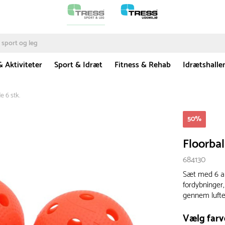
& Aktiviteter
Sport & Idræt
Fitness & Rehab
Idrætshalle
e 6 stk.
50
%
Floorbal
684130
Sæt med 6 all
fordybninger,
gennem lufte
Vælg farv