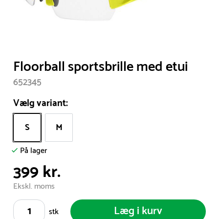
Item
Floorball sportsbrille med etui
1
652345
of
1
Vælg variant:
S
M
På lager
399 kr.
Ekskl. moms
Læg i kurv
stk